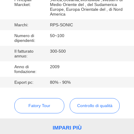
CONTROLLO
Marcket:
Medio Oriente del , del Sudamerica
Europe, Europa Orientale del , di Nord
DI
America
QUALITÀ
Marchi:
RPS-SONIC
Numero di
50~100
CONTATTICI
dipendenti:
Il fatturato
300-500
annuo:
NOTIZIE
Anno di
2009
fondazione:
CASI
Export pc:
80% - 90%
MAPPA
DEL
Fatory Tour
Controllo di qualità
SITO
IMPARI PIÙ