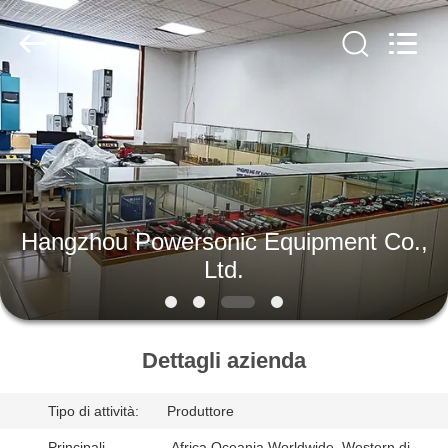
2026
Hangzhou
Powersonic
Equipment
Co.,
Ltd..
All
Rights
CASA
Reserved.
PRODOTTI
CIRCA
Hangzhou Powersonic Equipment Co.,
NOI
Ltd.
GIRO
DELLA
Dettagli azienda
FABBRICA
Tipo di attività:
Produttore
Principali
,Africa,Oceania,Worldwide ,Western di