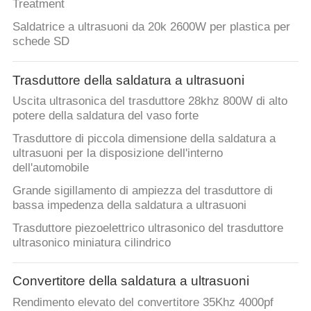
CONTROLLO
Treatment
DI
Saldatrice a ultrasuoni da 20k 2600W per plastica per
schede SD
QUALITÀ
Trasduttore della saldatura a ultrasuoni
CONTATTICI
Uscita ultrasonica del trasduttore 28khz 800W di alto
potere della saldatura del vaso forte
NOTIZIE
Trasduttore di piccola dimensione della saldatura a
ultrasuoni per la disposizione dell'interno
dell'automobile
CASI
Grande sigillamento di ampiezza del trasduttore di
bassa impedenza della saldatura a ultrasuoni
MAPPA
Trasduttore piezoelettrico ultrasonico del trasduttore
ultrasonico miniatura cilindrico
DEL
SITO
Convertitore della saldatura a ultrasuoni
Rendimento elevato del convertitore 35Khz 4000pf