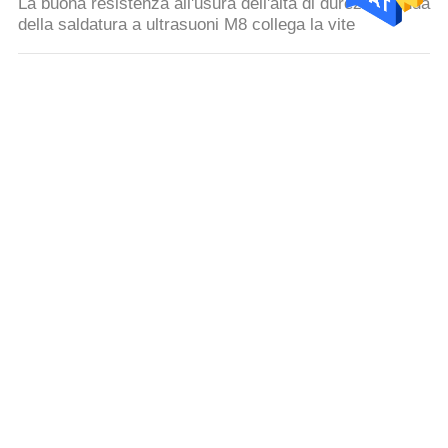
La buona resistenza all'usura dell'alta di durezza sonda
della saldatura a ultrasuoni M8 collega la vite
Dispositivo ultrasonico di taglio
Sistema automatico di taglio dei dolci ad ultrasuoni
Saldatura a punti ultrasonica
Pedale ultrasonico del piede della macchina della
saldatura a punti di alta frequenza 35khz
Unità di elaborazione liquida ultrasonica
attrezzatura ultrasonica Horn di titanio dell'estrazione
di emulsionificazione 40Khz
Ugelli spruzzatori ultrasonici
Dispositivi per la verniciatura di wafer di silicio con
pistola a spruzzo per rivestimenti fotoresistenti ad