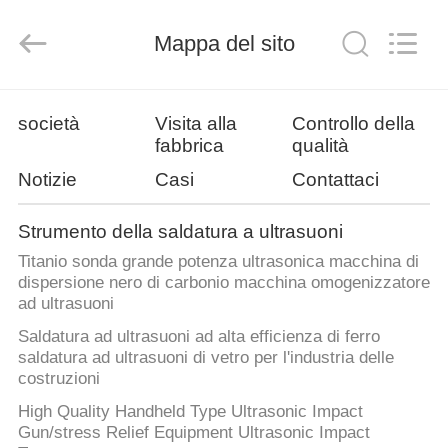
2026
Hangzhou
Powersonic
Equipment
Mappa del sito
Co.,
Ltd..
All
Rights
CASA
Reserved.
società
Visita alla
Controllo della
fabbrica
qualità
PRODOTTI
Notizie
Casi
Contattaci
CIRCA
Strumento della saldatura a ultrasuoni
NOI
Titanio sonda grande potenza ultrasonica macchina di
dispersione nero di carbonio macchina omogenizzatore
ad ultrasuoni
GIRO
Saldatura ad ultrasuoni ad alta efficienza di ferro
DELLA
saldatura ad ultrasuoni di vetro per l'industria delle
costruzioni
FABBRICA
High Quality Handheld Type Ultrasonic Impact
Gun/stress Relief Equipment Ultrasonic Impact