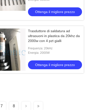
Ottenga il migliore prezzo
Trasduttore di saldatura ad
ultrasuoni in plastica da 20khz da
2000w con 4 pzt gialli
Frequenza: 20kHz
Energia: 2000W
Ottenga il migliore prezzo
7
8