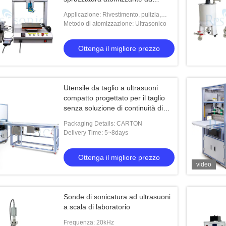
ultrasuoni di precisione per PTFE,
Applicazione: Rivestimento, pulizia,
adesivi, rivestimenti nano
umidificazione
Metodo di atomizzazione: Ultrasonico
Ottenga il migliore prezzo
Utensile da taglio a ultrasuoni
compatto progettato per il taglio
senza soluzione di continuità di
tessuti sintetici, materiali non
Packaging Details: CARTON
tessuti e fogli di gomma
Delivery Time: 5~8days
Ottenga il migliore prezzo
video
Sonde di sonicatura ad ultrasuoni
a scala di laboratorio
Frequenza: 20kHz