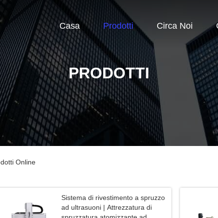
Casa
Prodotti
Circa Noi
PRODOTTI
otti Online
Sistema di rivestimento a spruzzo
ad ultrasuoni | Attrezzatura di
spruzzatura atomizzante ad