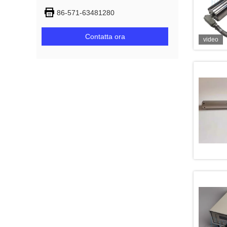
86-571-63481280
Contatta ora
video