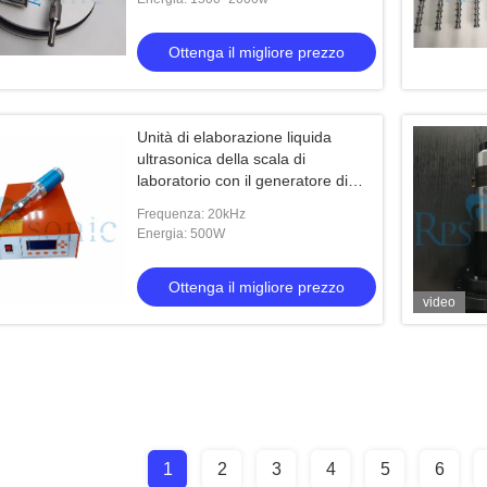
Ottenga il migliore prezzo
Unità di elaborazione liquida
ultrasonica della scala di
laboratorio con il generatore di
Digital
Frequenza: 20kHz
Energia: 500W
Ottenga il migliore prezzo
video
1
2
3
4
5
6