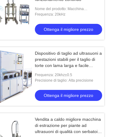
Nome del prodotto: Macchina
omogenizzatrice ad ultrasuoni
Frequenza: 20kHz
Ottenga il migliore prezzo
Dispositivo di taglio ad ultrasuoni a
prestazioni stabili per il taglio di
torte con lama larga e facile
utilizzo per panetteria e
Frequenza: 20khz±0.5
ristorazione
Precisione di taglio: Alta precisione
Ottenga il migliore prezzo
Vendita a caldo migliore macchina
di estrazione per piante ad
ultrasuoni di qualità con serbatoio