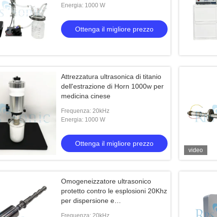
Energia: 1000 W
Ottenga il migliore prezzo
Attrezzatura ultrasonica di titanio
dell'estrazione di Horn 1000w per
medicina cinese
Frequenza: 20kHz
Energia: 1000 W
Ottenga il migliore prezzo
video
Omogeneizzatore ultrasonico
protetto contro le esplosioni 20Khz
per dispersione e
depolimerizzazione
Frequenza: 20kHz