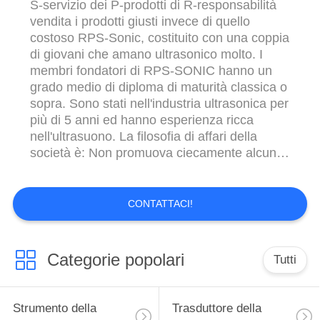
POLITICA
S-servizio dei P-prodotti di R-responsabilità
vendita i prodotti giusti invece di quello
SULLA
costoso RPS-Sonic, costituito con una coppia
PRIVACY
di giovani che amano ultrasonico molto. I
membri fondatori di RPS-SONIC hanno un
grado medio di diploma di maturità classica o
sopra. Sono stati nell'industria ultrasonica per
più di 5 anni ed hanno esperienza ricca
nell'ultrasuono. La filosofia di affari della
società è: Non promuova ciecamente alcun
prodotto, trovano il prodotto giusto per il
cliente. Così prima di ogni ordine,
confermeremo tutti i dettagli, compreso i
CONTATTACI!
dettagli dell'applicazione, stati dell...
Categorie popolari
Tutti
Strumento della
Trasduttore della