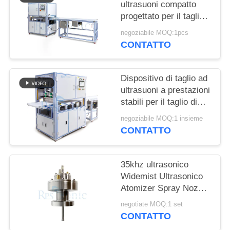
POLITICA
ultrasuoni compatto
progettato per il taglio
SULLA
senza soluzione di
PRIVACY
negoziabile MOQ:1pcs
continuità di tessuti
CONTATTO
sintetici, materiali non
tessuti e fogli di
gomma
Dispositivo di taglio ad
ultrasuoni a prestazioni
stabili per il taglio di
torte con lama larga e
negoziabile MOQ:1 insieme
facile utilizzo per
CONTATTO
panetteria e
ristorazione
35khz ultrasonico
Widemist Ultrasonico
Atomizer Spray Nozzle
per la produzione di
negotiate MOQ:1 set
celle a combustibile
CONTATTO