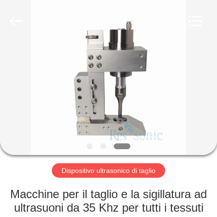
2026
Hangzhou
Powersonic
Equipment
Co.,
Ltd..
All
Rights
CASA
Reserved.
PRODOTTI
CIRCA
NOI
GIRO
DELLA
Dispositivo ultrasonico di taglio
FABBRICA
Macchine per il taglio e la sigillatura ad
ultrasuoni da 35 Khz per tutti i tessuti