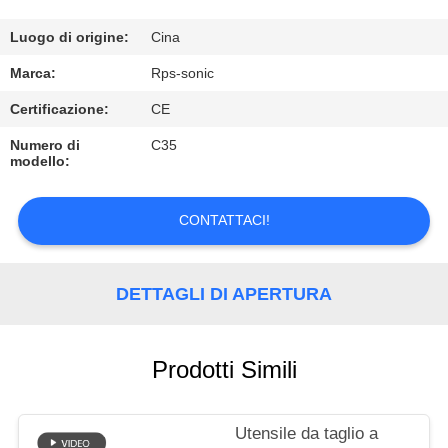
CONTROLLO
DI
Luogo di origine:
Cina
QUALITÀ
Marca:
Rps-sonic
Certificazione:
CE
CONTATTICI
Numero di
C35
modello:
NOTIZIE
CONTATTACI!
CASI
DETTAGLI DI APERTURA
MAPPA
DEL
Prodotti Simili
SITO
Utensile da taglio a