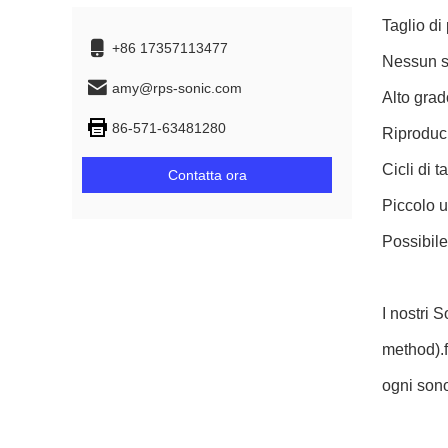
Taglio di 
+86 17357113477
Nessun s
amy@rps-sonic.com
Alto grad
86-571-63481280
Riproduci
Cicli di t
Contatta ora
Piccolo u
Possibile
I nostri 
method).f
ogni sono