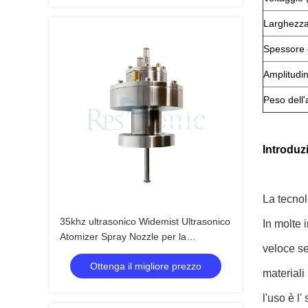
Larghezza
Spessore d
Amplitudi
Peso dell
Introduz
La tecnol
35khz ultrasonico Widemist Ultrasonico
In molte 
Atomizer Spray Nozzle per la
veloce se
produzione di celle a combustibile
Ottenga il migliore prezzo
materiali
l'uso è l