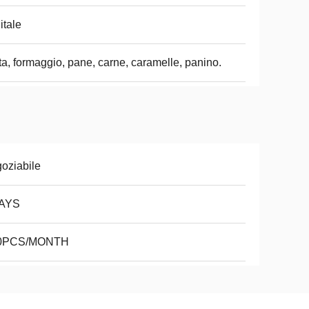
itale
ta, formaggio, pane, carne, caramelle, panino.
oziabile
AYS
0PCS/MONTH