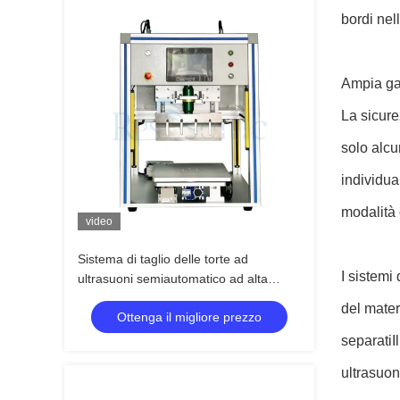
bordi nel
Ampia ga
La sicure
solo alcu
individua
modalità 
video
Sistema di taglio delle torte ad
I sistemi
ultrasuoni semiautomatico ad alta
efficienza coltello ad ultrasuoni per
del mater
Ottenga il migliore prezzo
macchina da forno
separatiI
ultrasuon