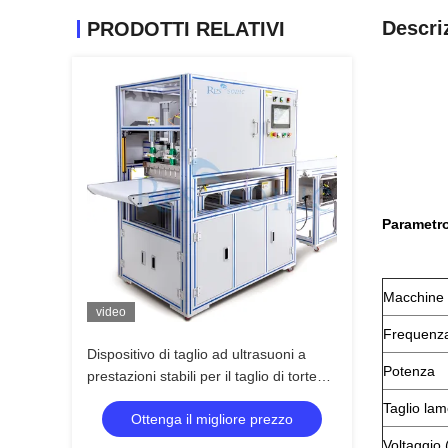
Descri
PRODOTTI RELATIVI
Parametr
Macchine
video
Frequenza
Dispositivo di taglio ad ultrasuoni a
Potenza
prestazioni stabili per il taglio di torte
con lama larga e facile utilizzo per
Taglio lam
Ottenga il migliore prezzo
panetteria e ristorazione
Voltaggio 