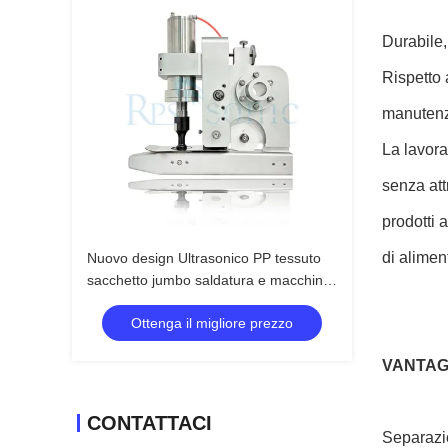
Durabile,
Rispetto 
manutenz
La lavora
senza att
prodotti 
di alimen
Nuovo design Ultrasonico PP tessuto
sacchetto jumbo saldatura e macchina
di taglio con corno da 20 mm
Ottenga il migliore prezzo
VANTAG
CONTATTACI
Separazio