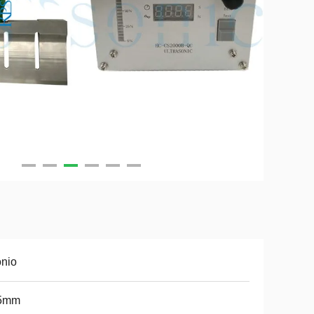
onio
5mm