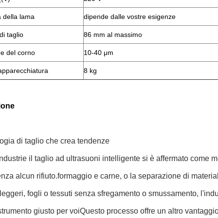
 della lama
dipende dalle vostre esigenze
i taglio
86 mm al massimo
ne del corno
10-40 μm
'apparecchiatura
8 kg
ione
ogia di taglio che crea tendenze
industrie il taglio ad ultrasuoni intelligente si è affermato come
nza alcun rifiuto.formaggio e carne, o la separazione di materi
 leggeri, fogli o tessuti senza sfregamento o smussamento, l'indu
' strumento giusto per voiQuesto processo offre un altro vantaggio: