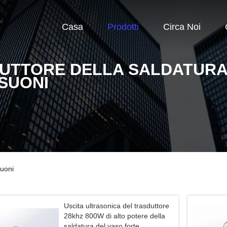
Casa
Prodotti
Circa Noi
UTTORE DELLA SALDATURA
SUONI
suoni
Uscita ultrasonica del trasduttore
28khz 800W di alto potere della
saldatura del vaso forte