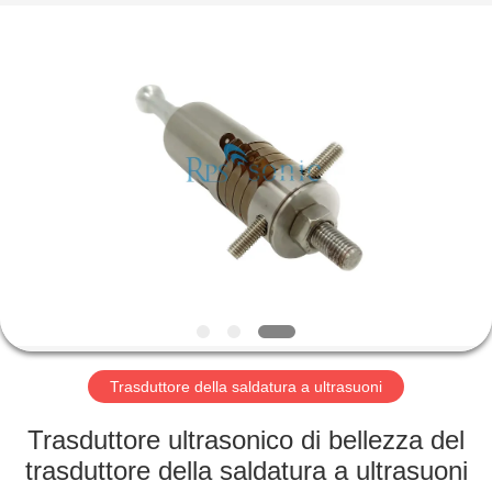
2026
Hangzhou
Powersonic
Equipment
Co.,
Ltd..
All
Rights
CASA
Reserved.
PRODOTTI
CIRCA
NOI
GIRO
DELLA
Trasduttore della saldatura a ultrasuoni
FABBRICA
Trasduttore ultrasonico di bellezza del
trasduttore della saldatura a ultrasuoni