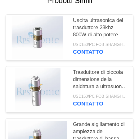
Prodotti Simili
POLITICA
SULLA
Uscita ultrasonica del
PRIVACY
trasduttore 28khz
800W di alto potere
della saldatura del
USD150/PC FOB SHANGHAI MOQ:1pcs
vaso forte
CONTATTO
Trasduttore di piccola
dimensione della
saldatura a ultrasuoni
per la disposizione
USD150/PC FOB SHANGHAI MOQ:1pcs
dell'interno
CONTATTO
dell'automobile
Grande sigillamento di
ampiezza del
trasduttore di bassa