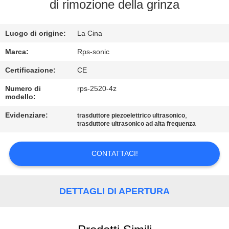
CONTROLLO
di rimozione della grinza
DI
Luogo di origine:
La Cina
QUALITÀ
Marca:
Rps-sonic
CONTATTICI
Certificazione:
CE
Numero di
rps-2520-4z
modello:
NOTIZIE
Evidenziare:
,
trasduttore piezoelettrico ultrasonico
trasduttore ultrasonico ad alta frequenza
CASI
CONTATTACI!
MAPPA
DEL
DETTAGLI DI APERTURA
SITO