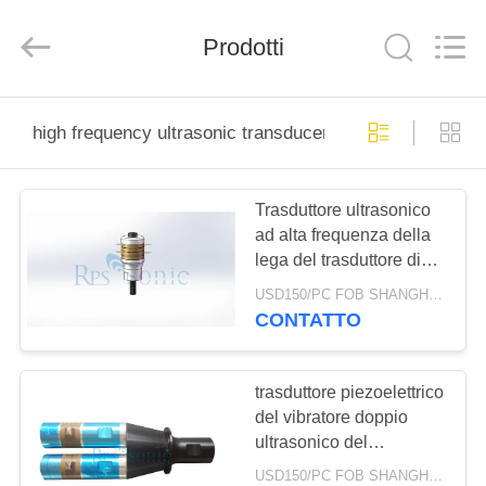
2026
Hangzhou
Powersonic
Equipment
Prodotti
Co.,
Ltd..
All
Rights
CASA
Reserved.
high frequency ultrasonic transducer
PRODOTTI
Trasduttore ultrasonico
ad alta frequenza della
CIRCA
lega del trasduttore di
NOI
titanio della saldatura a
USD150/PC FOB SHANGHAI MOQ:1pcs
ultrasuoni
CONTATTO
GIRO
DELLA
trasduttore piezoelettrico
del vibratore doppio
FABBRICA
ultrasonico del
trasduttore di alto potere
USD150/PC FOB SHANGHAI MOQ:1pcs