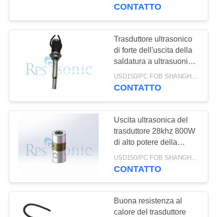
CONTROLLO
4200W
CONTATTO
DI
QUALITÀ
Trasduttore ultrasonico
di forte dell'uscita della
saldatura a ultrasuoni
CONTATTICI
alto potere del
USD150/PC FOB SHANGHAI MOQ:1pcs
trasduttore
CONTATTO
NOTIZIE
Uscita ultrasonica del
CASI
trasduttore 28khz 800W
di alto potere della
saldatura del vaso forte
MAPPA
USD150/PC FOB SHANGHAI MOQ:1pcs
CONTATTO
DEL
SITO
Buona resistenza al
calore del trasduttore