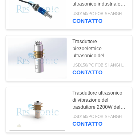
POLITICA
ultrasonico industriale
SULLA
grande di ampiezza
USD150/PC FOB SHANGHAI MOQ:1pcs
PRIVACY
CONTATTO
Trasduttore
piezoelettrico
ultrasonico del
trasduttore ultrasonico
USD150/PC FOB SHANGHAI MOQ:1pcs
miniatura cilindrico
CONTATTO
Trasduttore ultrasonico
di vibrazione del
trasduttore 2200W della
saldatura a ultrasuoni di
USD150/PC FOB SHANGHAI MOQ:1pcs
alta efficienza
CONTATTO