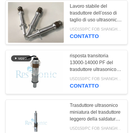
Lavoro stabile del
trasduttore dell'osso di
taglio di uso ultrasonico
medico del coltello
USD150/PC FOB SHANGHAI MOQ:1pcs
CONTATTO
risposta transitoria
13000-14000 PF del
trasduttore ultrasonico
miniatura di 50mm alta
USD150/PC FOB SHANGHAI MOQ:1pcs
CONTATTO
Trasduttore ultrasonico
miniatura del trasduttore
leggero della saldatura a
ultrasuoni
USD150/PC FOB SHANGHAI MOQ:1pcs