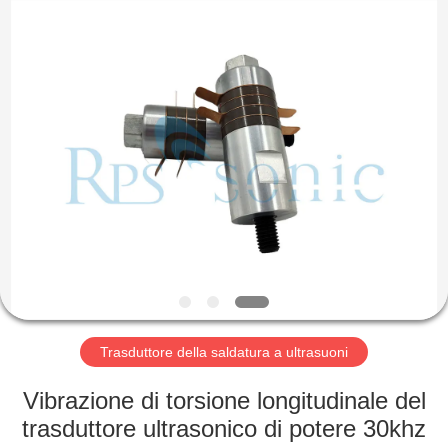
2026
Hangzhou
Powersonic
Equipment
Co.,
Ltd..
All
Rights
CASA
Reserved.
PRODOTTI
CIRCA
NOI
GIRO
DELLA
Trasduttore della saldatura a ultrasuoni
FABBRICA
Vibrazione di torsione longitudinale del
trasduttore ultrasonico di potere 30khz