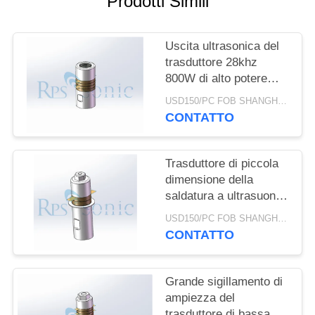
Prodotti Simili
POLITICA
SULLA
Uscita ultrasonica del
PRIVACY
trasduttore 28khz
800W di alto potere
della saldatura del
USD150/PC FOB SHANGHAI MOQ:1pcs
vaso forte
CONTATTO
Trasduttore di piccola
dimensione della
saldatura a ultrasuoni
per la disposizione
USD150/PC FOB SHANGHAI MOQ:1pcs
dell'interno
CONTATTO
dell'automobile
Grande sigillamento di
ampiezza del
trasduttore di bassa