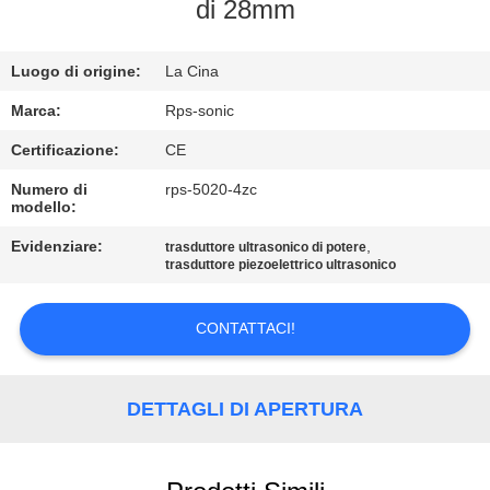
CONTROLLO
di 28mm
DI
Luogo di origine:
La Cina
QUALITÀ
Marca:
Rps-sonic
CONTATTICI
Certificazione:
CE
Numero di
rps-5020-4zc
modello:
NOTIZIE
Evidenziare:
,
trasduttore ultrasonico di potere
trasduttore piezoelettrico ultrasonico
CASI
CONTATTACI!
MAPPA
DEL
DETTAGLI DI APERTURA
SITO