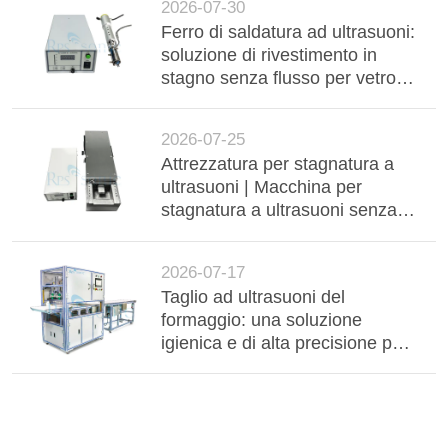
2026-07-30
Ferro di saldatura ad ultrasuoni:
soluzione di rivestimento in
stagno senza flusso per vetro
isolato sotto vuoto ad alta
durata (VIG)
2026-07-25
Attrezzatura per stagnatura a
ultrasuoni | Macchina per
stagnatura a ultrasuoni senza
flussante per barre collettrici in
alluminio, cablaggi e
2026-07-17
componenti elettronici
Taglio ad ultrasuoni del
formaggio: una soluzione
igienica e di alta precisione per
la lavorazione industriale dei
latticini