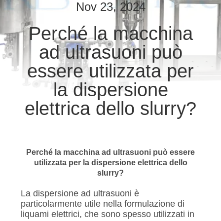
CONTROLLO
Nov 23, 2024
DI
Perché la macchina
QUALITÀ
ad ultrasuoni può
CONTATTICI
essere utilizzata per
la dispersione
NOTIZIE
elettrica dello slurry?
CASI
Perché la macchina ad ultrasuoni può essere
MAPPA
utilizzata per la dispersione elettrica dello
slurry?
DEL
SITO
La dispersione ad ultrasuoni è
particolarmente utile nella formulazione di
liquami elettrici, che sono spesso utilizzati in