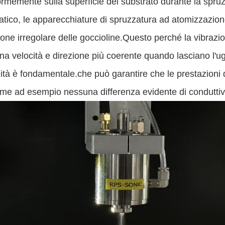
ormemente sulla superficie del substrato durante la spr
tatico, le apparecchiature di spruzzatura ad atomizzazion
one irregolare delle goccioline.Questo perché la vibrazio
a velocità e direzione più coerente quando lasciano l'uge
mità è fondamentale.che può garantire che le prestazioni 
me ad esempio nessuna differenza evidente di conduttivi