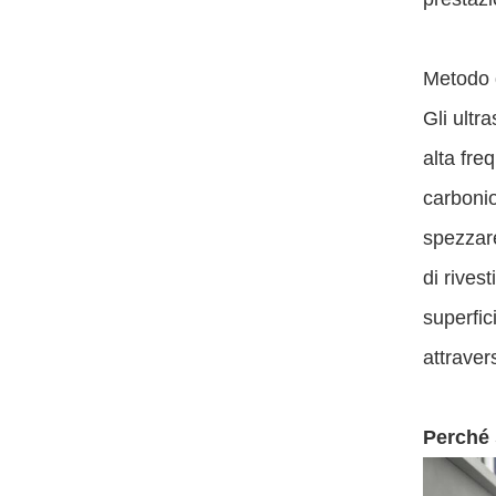
Metodo 
Gli ultr
alta fre
carbonio
spezzare
di rives
superfic
attraver
Perché 