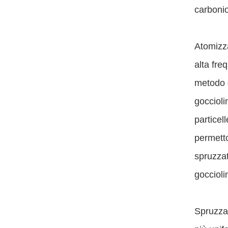
carbonio
Atomizza
alta fre
metodo d
goccioli
particel
permetto
spruzzat
goccioli
Spruzzat