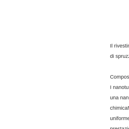
Il rives
di spruz
Composi
I nanotu
una nano
chimicaN
uniforme
prestazi