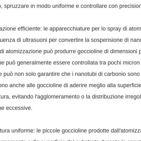
, spruzzare in modo uniforme e controllare con precision
zione efficiente: le apparecchiature per lo spray di atom
quenza di ultrasuoni per convertire la sospensione di nan
i atomizzazione può produrre goccioline di dimensioni par
ne può generalmente essere controllata tra pochi micron
le può non solo garantire che i nanotubi di carbonio sono
no anche alle goccioline di aderire meglio alla superficie
ura, evitando l'agglomeramento o la distribuzione irrego
ne eccessive.
ura uniforme: le piccole goccioline prodotte dall'atomiz