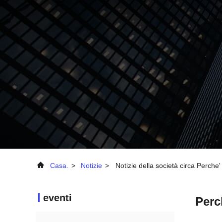
Casa.
>
Notizie
>
Notizie della società circa Perche'
eventi
Perc