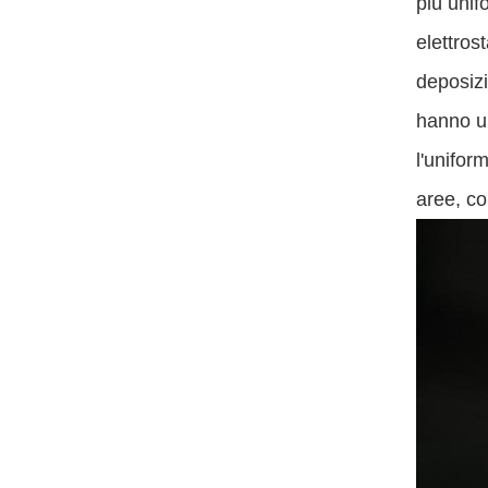
più unif
elettros
deposizi
hanno un
l'unifor
aree, co