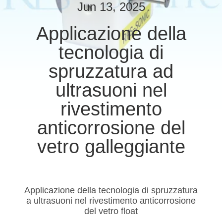
CONTROLLO
Jun 13, 2025
DI
Applicazione della
QUALITÀ
tecnologia di
CONTATTICI
spruzzatura ad
ultrasuoni nel
NOTIZIE
rivestimento
anticorrosione del
CASI
vetro galleggiante
MAPPA
DEL
Applicazione della tecnologia di spruzzatura
SITO
a ultrasuoni nel rivestimento anticorrosione
del vetro float