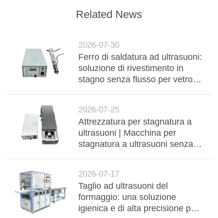
Related News
2026-07-30
Ferro di saldatura ad ultrasuoni:
soluzione di rivestimento in
stagno senza flusso per vetro
isolato sotto vuoto ad alta
durata (VIG)
2026-07-25
Attrezzatura per stagnatura a
ultrasuoni | Macchina per
stagnatura a ultrasuoni senza
flussante per barre collettrici in
alluminio, cablaggi e
2026-07-17
componenti elettronici
Taglio ad ultrasuoni del
formaggio: una soluzione
igienica e di alta precisione per