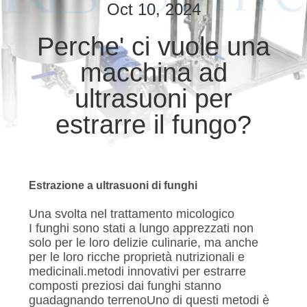
CONTROLLO
Oct 10, 2024
DI
Perche' ci vuole una
QUALITÀ
macchina ad
CONTATTICI
ultrasuoni per
estrarre il fungo?
NOTIZIE
CASI
Estrazione a ultrasuoni di funghi
Una svolta nel trattamento micologico
MAPPA
I funghi sono stati a lungo apprezzati non
DEL
solo per le loro delizie culinarie, ma anche
per le loro ricche proprietà nutrizionali e
SITO
medicinali.metodi innovativi per estrarre
composti preziosi dai funghi stanno
guadagnando terrenoUno di questi metodi è