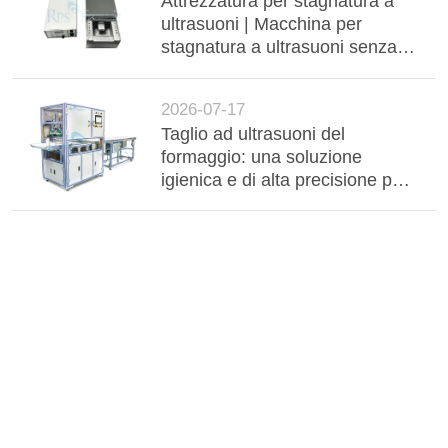
Attrezzatura per stagnatura a
ultrasuoni | Macchina per
stagnatura a ultrasuoni senza
flussante per barre collettrici in
alluminio, cablaggi e
2026-07-17
componenti elettronici
Taglio ad ultrasuoni del
formaggio: una soluzione
igienica e di alta precisione per
la lavorazione industriale dei
latticini