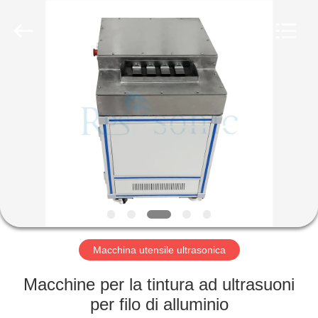
2026
Hangzhou
Powersonic
Equipment
Co.,
Ltd..
All
Rights
CASA
Reserved.
PRODOTTI
CIRCA
NOI
GIRO
DELLA
Macchina utensile ultrasonica
FABBRICA
Macchine per la tintura ad ultrasuoni
per filo di alluminio