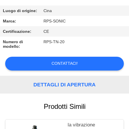
CONTROLLO
DI
Luogo di origine:
Cina
QUALITÀ
Marca:
RPS-SONIC
Certificazione:
CE
CONTATTICI
Numero di
RPS-TN-20
modello:
NOTIZIE
CONTATTACI!
CASI
DETTAGLI DI APERTURA
MAPPA
DEL
Prodotti Simili
SITO
la vibrazione