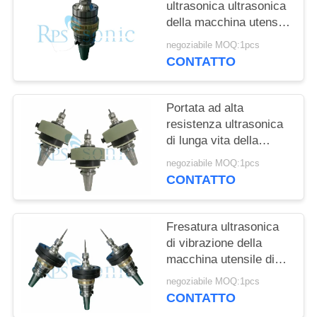
POLITICA
ultrasonica ultrasonica
della macchina utensile
SULLA
20Khz ha assistito il
PRIVACY
negoziabile MOQ:1pcs
taglio del vetro
CONTATTO
ceramico
Portata ad alta
resistenza ultrasonica
di lunga vita della
macchina utensile della
negoziabile MOQ:1pcs
lega di alluminio
CONTATTO
Fresatura ultrasonica
di vibrazione della
macchina utensile di
alta precisione
negoziabile MOQ:1pcs
velocemente
CONTATTO