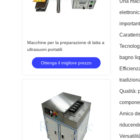
Una macch
elettroni
important
Caratteri
Macchine per la preparazione di latta a
Tecnologi
ultrasuoni portatili
bagno liq
Ottenga il migliore prezzo
Efficienz
tradiziona
Qualità: 
componen
Amico del
riducendo
Versatili