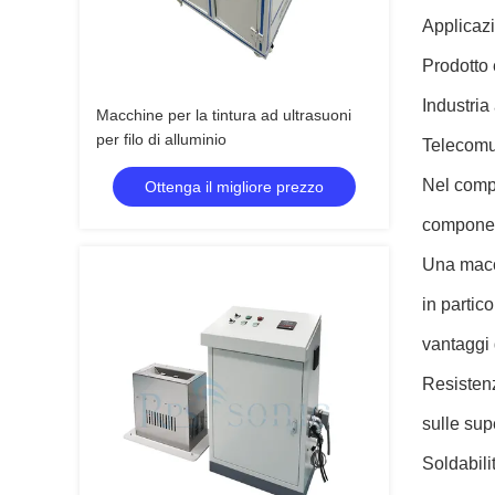
Applicazi
Prodotto 
Industria
Macchine per la tintura ad ultrasuoni
per filo di alluminio
Telecomun
Nel compl
Ottenga il migliore prezzo
componenti
Una macch
in partico
vantaggi 
Resistenz
sulle sup
Soldabili