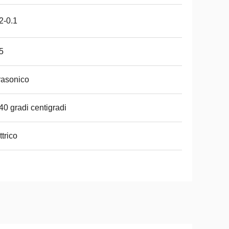
2-0.1
5
rasonico
̊40 gradi centigradi
ttrico