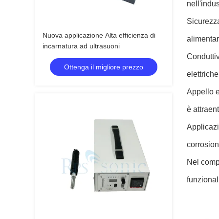
nell'indu
Sicurezza
Nuova applicazione Alta efficienza di
alimentar
incarnatura ad ultrasuoni
Conduttiv
Ottenga il migliore prezzo
elettriche
Appello e
è attraen
Applicazi
corrosion
Nel compl
funzionali