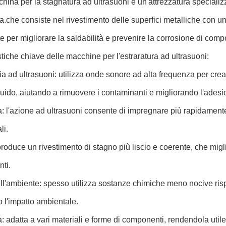
ina per la stagnatura ad ultrasuoni è un'attrezzatura specializza
ca.che consiste nel rivestimento delle superfici metalliche con u
e per migliorare la saldabilità e prevenire la corrosione di compone
stiche chiave delle macchine per l'estraratura ad ultrasuoni:
a ad ultrasuoni: utilizza onde sonore ad alta frequenza per crea
uido, aiutando a rimuovere i contaminanti e migliorando l'adesio
a: l'azione ad ultrasuoni consente di impregnare più rapidament
li.
produce un rivestimento di stagno più liscio e coerente, che miglio
ti.
l'ambiente: spesso utilizza sostanze chimiche meno nocive risp
 l'impatto ambientale.
tà: adatta a vari materiali e forme di componenti, rendendola utile