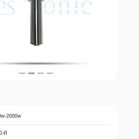
0w-2000w
0-R