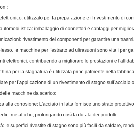
oni:
elettronico: utilizzato per la preparazione e il rivestimento di co
 automobilistica: imballaggio di connettori e cablaggi per migliorar
icazioni: rivestimento dei componenti per garantire una trasmi
esso, le macchine per l'estrarto ad ultrasuoni sono vitali per garan
 elettronici, contribuendo a migliorare le prestazioni e l'affidabil
ina per la stagnatura è utilizzata principalmente nella fabbricaz
lare per l'applicazione di un rivestimento di stagno sull'acciaio o
delle macchine da scarico:
a alla corrosione: L'acciaio in latta fornisce uno strato protettiv
erfici metalliche, prolungando così la durata dei prodotti.
tà: le superfici rivestite di stagno sono più facili da saldare, r