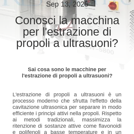
CONTROLLO
Sep 13, 2025
DI
Conosci la macchina
QUALITÀ
per l'estrazione di
CONTATTICI
propoli a ultrasuoni?
NOTIZIE
Sai cosa sono le macchine per
l'estrazione di propoli a ultrasuoni?
CASI
L'estrazione di propoli a ultrasuoni è un
MAPPA
processo moderno che sfrutta l'effetto della
DEL
cavitazione ultrasonica per separare in modo
efficiente i principi attivi nella propoli. Rispetto
SITO
ai metodi tradizionali, massimizza la
ritenzione di sostanze attive come flavonoidi
e polifenoli a basse temperature e in un