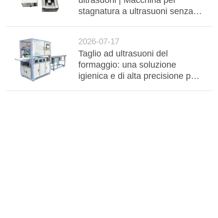
ultrasuoni | Macchina per
stagnatura a ultrasuoni senza
flussante per barre collettrici in
alluminio, cablaggi e
2026-07-17
componenti elettronici
Taglio ad ultrasuoni del
formaggio: una soluzione
igienica e di alta precisione per
la lavorazione industriale dei
latticini