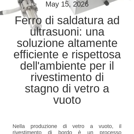
CONTROLLO
May 15, 2026
DI
Ferro di saldatura ad
QUALITÀ
ultrasuoni: una
CONTATTICI
soluzione altamente
efficiente e rispettosa
NOTIZIE
dell'ambiente per il
rivestimento di
CASI
stagno di vetro a
MAPPA
vuoto
DEL
SITO
Nella produzione di vetro a vuoto, il
rivestimento di bordo è un processo