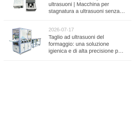
ultrasuoni | Macchina per
stagnatura a ultrasuoni senza
flussante per barre collettrici in
alluminio, cablaggi e
2026-07-17
componenti elettronici
Taglio ad ultrasuoni del
formaggio: una soluzione
igienica e di alta precisione per
la lavorazione industriale dei
latticini