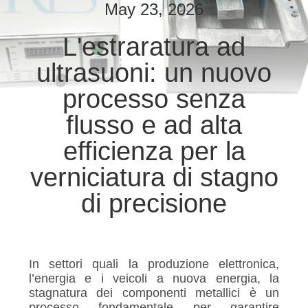
CONTROLLO
May 23, 2026
DI
L'estraratura ad
QUALITÀ
ultrasuoni: un nuovo
CONTATTICI
processo senza
flusso e ad alta
NOTIZIE
efficienza per la
verniciatura di stagno
CASI
di precisione
MAPPA
DEL
In settori quali la produzione elettronica,
SITO
l’energia e i veicoli a nuova energia, la
stagnatura dei componenti metallici è un
processo fondamentale per garantire