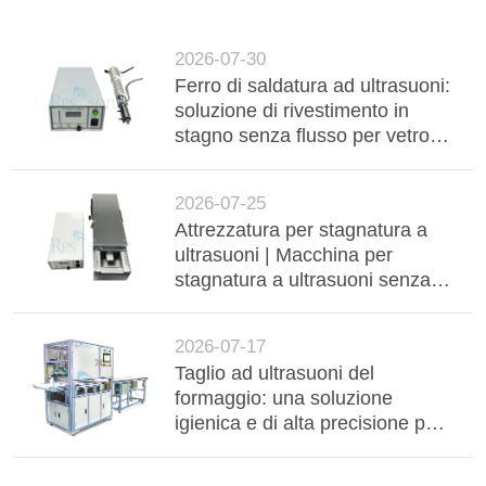
2026-07-30
Ferro di saldatura ad ultrasuoni:
soluzione di rivestimento in
stagno senza flusso per vetro
isolato sotto vuoto ad alta
durata (VIG)
2026-07-25
Attrezzatura per stagnatura a
ultrasuoni | Macchina per
stagnatura a ultrasuoni senza
flussante per barre collettrici in
alluminio, cablaggi e
2026-07-17
componenti elettronici
Taglio ad ultrasuoni del
formaggio: una soluzione
igienica e di alta precisione per
la lavorazione industriale dei
latticini