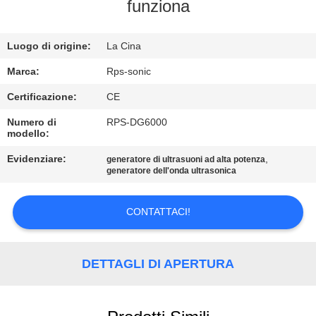
CONTROLLO
funziona
DI
Luogo di origine:
La Cina
QUALITÀ
Marca:
Rps-sonic
CONTATTICI
Certificazione:
CE
Numero di
RPS-DG6000
modello:
NOTIZIE
Evidenziare:
,
generatore di ultrasuoni ad alta potenza
generatore dell'onda ultrasonica
CASI
CONTATTACI!
MAPPA
DEL
DETTAGLI DI APERTURA
SITO