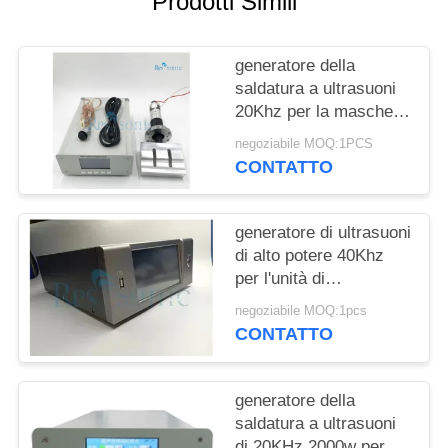
Prodotti Simili
POLITICA
SULLA
generatore della
PRIVACY
saldatura a ultrasuoni
20Khz per la maschera
ultrasonica
negoziabile MOQ:1PCS
dell'affettatrice della
CONTATTO
maschera che fa
macchina
generatore di ultrasuoni
di alto potere 40Khz
per l'unità di
elaborazione liquida
negoziabile MOQ:1pcs
tagliente di saldatura
CONTATTO
generatore della
saldatura a ultrasuoni
di 20KHz 2000w per