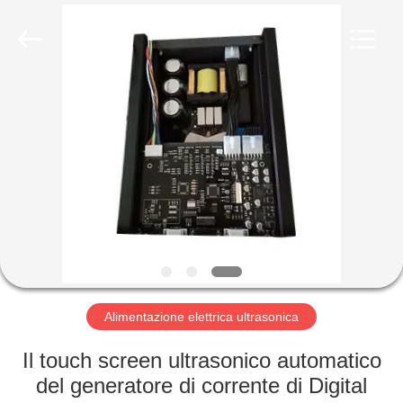
2026
Hangzhou
Powersonic
Equipment
Co.,
Ltd..
All
Rights
CASA
Reserved.
PRODOTTI
CIRCA
NOI
GIRO
DELLA
Alimentazione elettrica ultrasonica
FABBRICA
Il touch screen ultrasonico automatico
del generatore di corrente di Digital