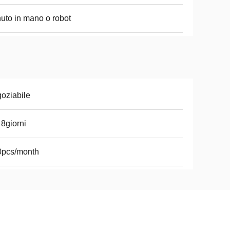
uto in mano o robot
oziabile
 8giorni
0pcs/month