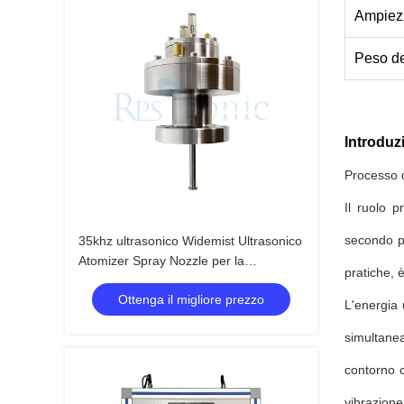
Ampiez
Peso de
Introduz
Processo d
Il ruolo p
secondo pu
35khz ultrasonico Widemist Ultrasonico
Atomizer Spray Nozzle per la
pratiche, 
produzione di celle a combustibile
Ottenga il migliore prezzo
L'energia u
simultanea
contorno c
vibrazione