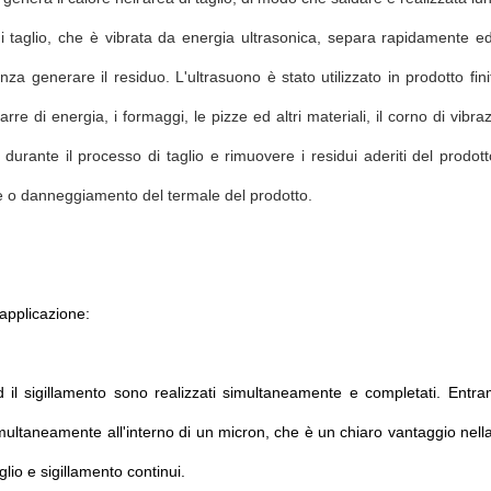
 taglio, che è vibrata da energia ultrasonica, separa rapidamente ed
za generare il residuo. L'ultrasuono è stato utilizzato in prodotto finit
arre di energia, i formaggi, le pizze ed altri materiali, il corno di vibra
 durante il processo di taglio e rimuovere i residui aderiti del prodott
e o danneggiamento del termale del prodotto.
applicazione:
ed il sigillamento sono realizzati simultaneamente e completati. Entra
imultaneamente all'interno di un micron, che è un chiaro vantaggio nella t
glio e sigillamento continui.