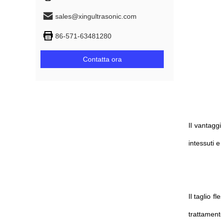
sales@xingultrasonic.com
86-571-63481280
Contatta ora
Il vantagg
intessuti e
Il taglio 
trattament