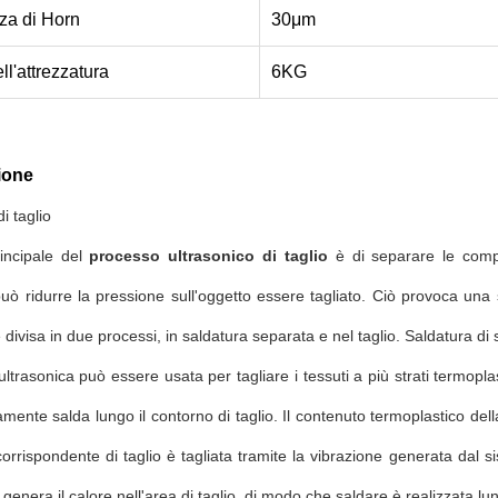
za di Horn
30μm
ll'attrezzatura
6KG
ione
i taglio
rincipale del
processo ultrasonico di taglio
è di separare le compo
ò ridurre la pressione sull'oggetto essere tagliato. Ciò provoca una su
è divisa in due processi, in saldatura separata e nel taglio. Saldatura d
ltrasonica può essere usata per tagliare i tessuti a più strati termoplasti
mente salda lungo il contorno di taglio. Il contenuto termoplastico dell
orrispondente di taglio è tagliata tramite la vibrazione generata dal s
 genera il calore nell'area di taglio, di modo che saldare è realizzata lu