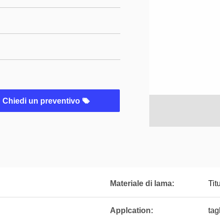
Chiedi un preventivo
Materiale di lama:
Ti
Applcation:
tag