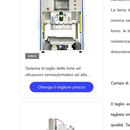
La lama di
minima sen
forno, le b
resistenza
distorsion
video
Sistema di taglio delle torte ad
ultrasuoni semiautomatico ad alta
efficienza coltello ad ultrasuoni per
Campo di 
Ottenga il migliore prezzo
macchina da forno
Il taglio 
tagliata s
qualità. Ta