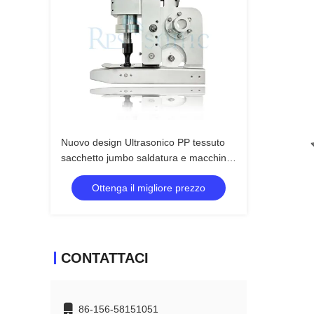
Nuovo design Ultrasonico PP tessuto
sacchetto jumbo saldatura e macchina
di taglio con corno da 20 mm
Ottenga il migliore prezzo
CONTATTACI
86-156-58151051