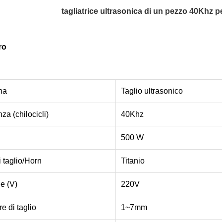
tagliatrice ultrasonica di un pezzo 40Khz p
ro
na
Taglio ultrasonico
za (chilocicli)
40Khz
500 W
 taglio/Horn
Titanio
e (V)
220V
e di taglio
1~7mm