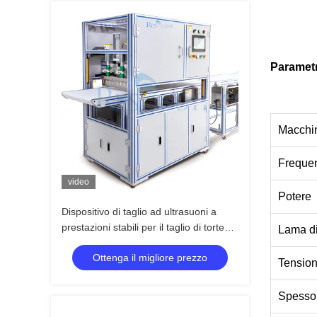
Paramet
Macchi
Frequen
video
Potere
Dispositivo di taglio ad ultrasuoni a
prestazioni stabili per il taglio di torte
Lama di
con lama larga e facile utilizzo per
Ottenga il migliore prezzo
panetteria e ristorazione
Tension
Spessor