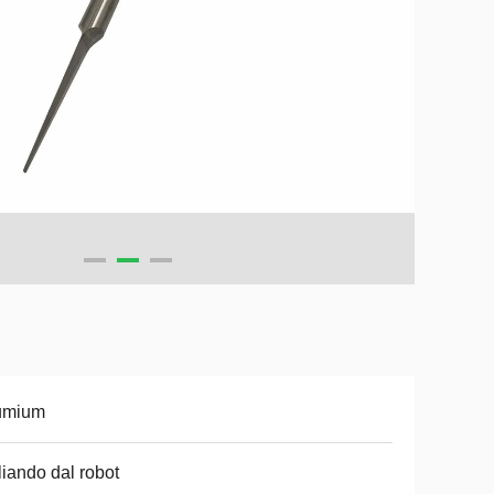
tumium
liando dal robot