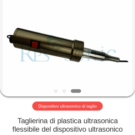
2026
Hangzhou
Powersonic
Equipment
Co.,
Ltd..
All
Rights
CASA
Reserved.
PRODOTTI
CIRCA
NOI
GIRO
DELLA
Dispositivo ultrasonico di taglio
FABBRICA
Taglierina di plastica ultrasonica
flessibile del dispositivo ultrasonico