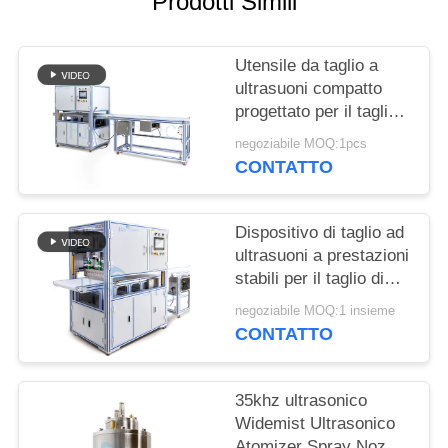
Prodotti Simili
POLITICA
SULLA
Utensile da taglio a
PRIVACY
ultrasuoni compatto
progettato per il taglio
senza soluzione di
negoziabile MOQ:1pcs
continuità di tessuti
CONTATTO
sintetici, materiali non
tessuti e fogli di
gomma
Dispositivo di taglio ad
ultrasuoni a prestazioni
stabili per il taglio di
torte con lama larga e
negoziabile MOQ:1 insieme
facile utilizzo per
CONTATTO
panetteria e
ristorazione
35khz ultrasonico
Widemist Ultrasonico
Atomizer Spray Nozzle