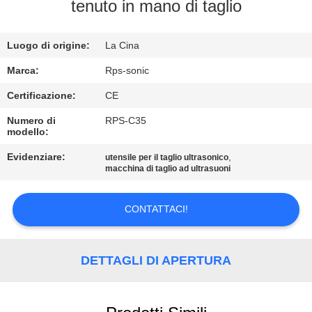
CONTROLLO
tenuto in mano di taglio
DI
Luogo di origine:
La Cina
QUALITÀ
Marca:
Rps-sonic
CONTATTICI
Certificazione:
CE
Numero di
RPS-C35
modello:
NOTIZIE
Evidenziare:
,
utensile per il taglio ultrasonico
macchina di taglio ad ultrasuoni
CASI
CONTATTACI!
MAPPA
DEL
DETTAGLI DI APERTURA
SITO