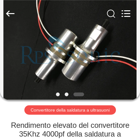
2026
Hangzhou
Powersonic
Equipment
Co.,
Ltd..
All
Rights
CASA
Reserved.
PRODOTTI
CIRCA
NOI
GIRO
DELLA
Convertitore della saldatura a ultrasuoni
FABBRICA
Rendimento elevato del convertitore
35Khz 4000pf della saldatura a