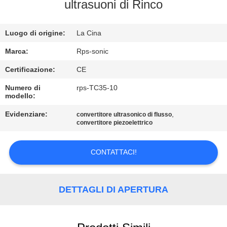
CONTROLLO
ultrasuoni di Rinco
DI
Luogo di origine:
La Cina
QUALITÀ
Marca:
Rps-sonic
CONTATTICI
Certificazione:
CE
Numero di
rps-TC35-10
modello:
NOTIZIE
Evidenziare:
,
convertitore ultrasonico di flusso
convertitore piezoelettrico
CASI
CONTATTACI!
MAPPA
DEL
DETTAGLI DI APERTURA
SITO