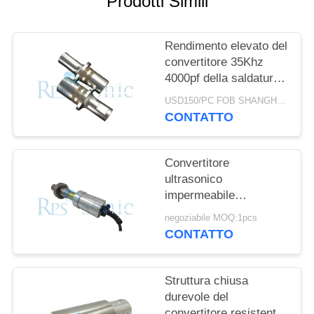
Prodotti Simili
POLITICA
SULLA
Rendimento elevato del
PRIVACY
convertitore 35Khz
4000pf della saldatura
a ultrasuoni di Rinco
USD150/PC FOB SHANGHAI MOQ:1pcs
CONTATTO
Convertitore
ultrasonico
impermeabile
dell'alloggio d'acciaio
negoziabile MOQ:1pcs
ad alto rendimento
CONTATTO
2000 watt
Struttura chiusa
durevole del
convertitore resistente