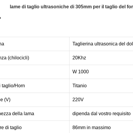
lame di taglio ultrasoniche di 305mm per il taglio del fo
o
na
Taglierina ultrasonica del do
za (chilocicli)
20Khz
W 1000
 taglio/Horn
Titanio
e (V)
220V
hezza della lama
dipenda dal vostro requisito
e di taglio
86mm in massimo