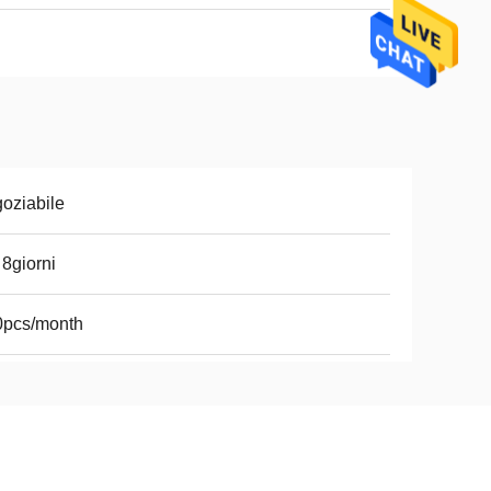
oziabile
 8giorni
0pcs/month