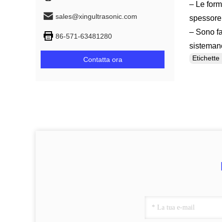
– Le form
sales@xingultrasonic.com
spessore 
– Sono fa
86-571-63481280
sisteman
Etichett
Contatta ora