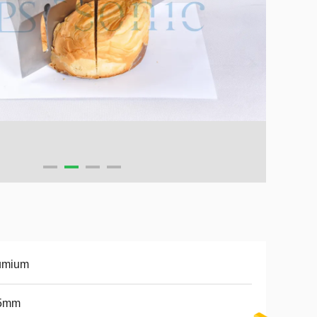
tumium
5mm