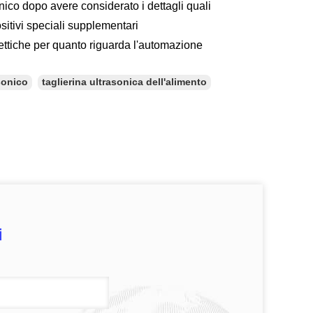
cnico dopo avere considerato i dettagli quali
ositivi speciali supplementari
lettiche per quanto riguarda l'automazione
asonico
taglierina ultrasonica dell'alimento
i