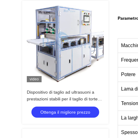
Parametr
Macchi
Frequen
Potere
video
Lama di
Dispositivo di taglio ad ultrasuoni a
prestazioni stabili per il taglio di torte
Tension
con lama larga e facile utilizzo per
Ottenga il migliore prezzo
panetteria e ristorazione
La larg
Spessor