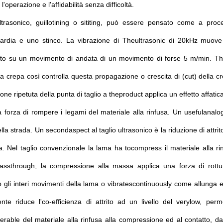
l'operazione e l'affidabilità senza difficoltà.
 ultrasonico, guillotining o sititing, può essere pensato come a pr
ardia e uno stinco. La vibrazione di Theultrasonic di 20kHz muove 
o su un movimento di andata di un movimento di forse 5 m/min. Thisos
la crepa così controlla questa propagazione o crescita di (cut) della cr
ione ripetuta della punta di taglio a theproduct applica un effetto affatic
la forza di rompere i legami del materiale alla rinfusa. Un usefulanalo
lla strada. Un secondaspect al taglio ultrasonico è la riduzione di attrito
a. Nel taglio convenzionale la lama ha tocompress il materiale alla 
assthrough; la compressione alla massa applica una forza di rottur
o gli interi movimenti della lama o vibratescontinuously come allunga
ente riduce l'co-efficienza di attrito ad un livello del verylow, pe
erable del materiale alla rinfusa alla compressione ed al contatto, 