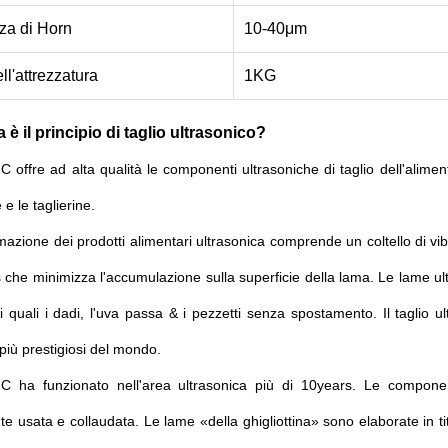
za di Horn
10-40μm
ll'attrezzatura
1KG
è il principio di taglio ultrasonico?
offre ad alta qualità le componenti ultrasoniche di taglio dell'alimento
e e le taglierine.
mazione dei prodotti alimentari ultrasonica comprende un coltello di vi
ss che minimizza l'accumulazione sulla superficie della lama. Le lame ultr
i quali i dadi, l'uva passa & i pezzetti senza spostamento. Il taglio u
 più prestigiosi del mondo.
 ha funzionato nell'area ultrasonica più di 10years. Le compone
 usata e collaudata. Le lame «della ghigliottina» sono elaborate in ti