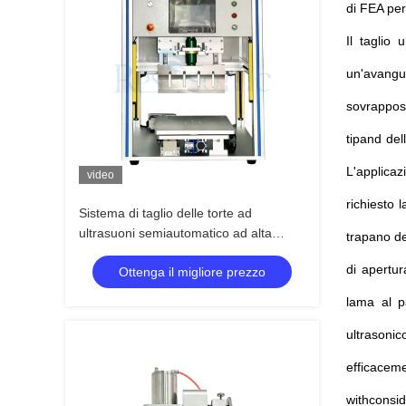
di FEA per 
Il taglio
un'avangu
sovrappost
tipand del
L'applicaz
video
richiesto 
Sistema di taglio delle torte ad
ultrasuoni semiautomatico ad alta
trapano de
efficienza coltello ad ultrasuoni per
di apertur
Ottenga il migliore prezzo
macchina da forno
lama al p
ultrasonic
efficacem
withconsid