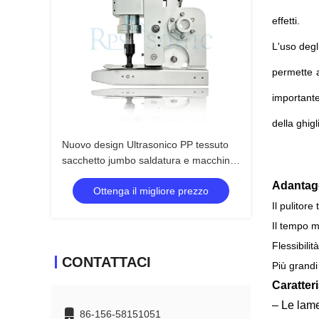
effetti.
L'uso degl
permette a
importante
della ghig
Nuovo design Ultrasonico PP tessuto
sacchetto jumbo saldatura e macchina
di taglio con corno da 20 mm
Adantag
Ottenga il migliore prezzo
Il pulitore
Il tempo m
Flessibili
CONTATTACI
Più grandi
Caratter
– Le lame
86-156-58151051