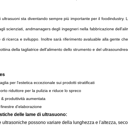
i ultrasuoni sta diventando sempre più importante per il foodindustry. L
gli scienziati, andmanagers degli ingegneri nella fabbricazione dell'alim
 di ricerca e sviluppo. Inoltre sarà riferimento avaluable alla gente che l
liottina della tagliatrice dell'alimento dello strumento e del ultrasound
es
 taglia per l'estetica eccezionale sui prodotti stratificati
orto riduttore per la pulizia e riduce lo spreco
tà & produttività aumentata
 finestre d'elaborazione
istiche delle lame di ultrasuono:
 ultrasoniche possono variare della lunghezza e l'altezza, secondo