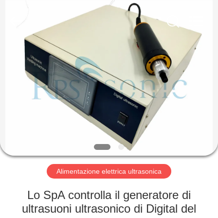
2026
Hangzhou
Powersonic
Equipment
Co.,
Ltd..
All
Rights
CASA
Reserved.
PRODOTTI
CIRCA
NOI
GIRO
DELLA
Alimentazione elettrica ultrasonica
FABBRICA
Lo SpA controlla il generatore di
ultrasuoni ultrasonico di Digital del