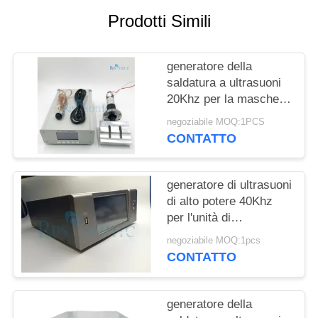
POLITICA
Prodotti Simili
SULLA
PRIVACY
generatore della
saldatura a ultrasuoni
20Khz per la maschera
ultrasonica
negoziabile MOQ:1PCS
dell'affettatrice della
CONTATTO
maschera che fa
macchina
generatore di ultrasuoni
di alto potere 40Khz
per l'unità di
elaborazione liquida
negoziabile MOQ:1pcs
tagliente di saldatura
CONTATTO
generatore della