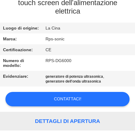
CONTROLLO
touch screen dell'alimentazione
elettrica
DI
QUALITÀ
Luogo di origine:
La Cina
CONTATTICI
Marca:
Rps-sonic
Certificazione:
CE
NOTIZIE
Numero di
RPS-DG6000
modello:
Evidenziare:
,
CASI
generatore di potenza ultrasonica
generatore dell'onda ultrasonica
MAPPA
CONTATTACI!
DEL
SITO
DETTAGLI DI APERTURA