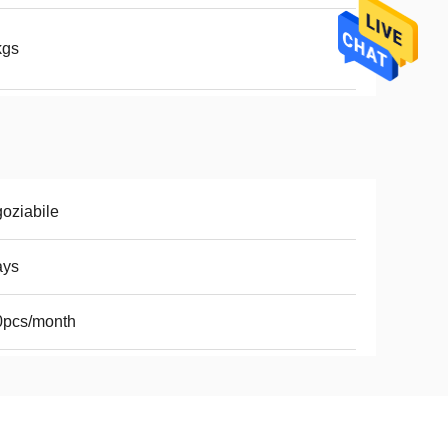
kgs
oziabile
ays
0pcs/month