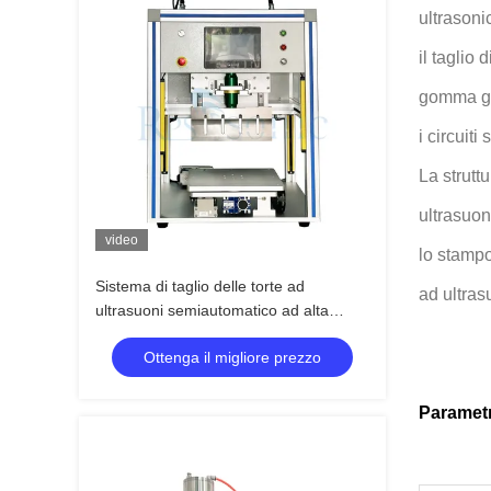
ultrasoni
il taglio
gomma gre
i circuiti
La struttu
ultrasuon
video
lo stampo
Sistema di taglio delle torte ad
ad ultras
ultrasuoni semiautomatico ad alta
efficienza coltello ad ultrasuoni per
Ottenga il migliore prezzo
macchina da forno
Paramet