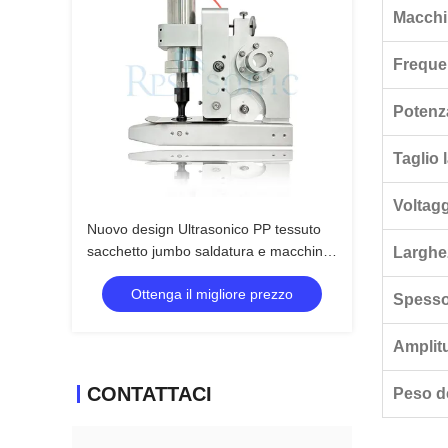
Macchi
Freque
Potenz
Taglio 
Voltagg
Nuovo design Ultrasonico PP tessuto
sacchetto jumbo saldatura e macchina
Larghe
di taglio con corno da 20 mm
Ottenga il migliore prezzo
Spessor
Amplit
CONTATTACI
Peso d