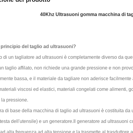
40Khz Ultrasuoni gomma macchina di tagl
l principio del taglio ad ultrasuoni?
pio di un tagliatore ad ultrasuoni è completamente diverso da que
un taglio affilato, non richiede una grande pressione e non provoca
rmente bassa, e il materiale da tagliare non aderisce facilmente a
 materiali viscosi ed elastici, materiali congelati come alimenti
 la pressione.
ura di base della macchina di taglio ad ultrasuoni è costituita da
 (testa dell'utensile) e un generatore.Il generatore ad ultrasuon
 ad alta frequenza ad alta tensione e la trasmette al trasduttore 