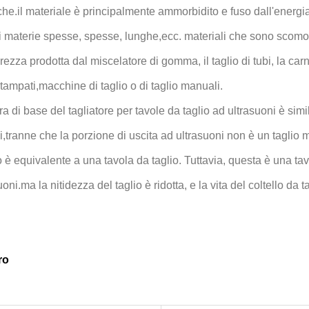
che.il materiale è principalmente ammorbidito e fuso dall'energi
 di materie spesse, spesse, lunghe,ecc. materiali che sono scomodi
zza prodotta dal miscelatore di gomma, il taglio di tubi, la carne
 stampati,macchine di taglio o di taglio manuali.
ra di base del tagliatore per tavole da taglio ad ultrasuoni è simil
i,tranne che la porzione di uscita ad ultrasuoni non è un taglio
 è equivalente a una tavola da taglio. Tuttavia, questa è una tavo
uoni.ma la nitidezza del taglio è ridotta, e la vita del coltello da
ro