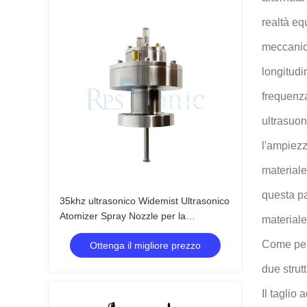
realtà eq
meccanica
longitudi
frequenza
ultrasuon
l'ampiezz
materiale
questa pa
35khz ultrasonico Widemist Ultrasonico
Atomizer Spray Nozzle per la
materiale
produzione di celle a combustibile
Come per 
Ottenga il migliore prezzo
due strut
Il taglio 