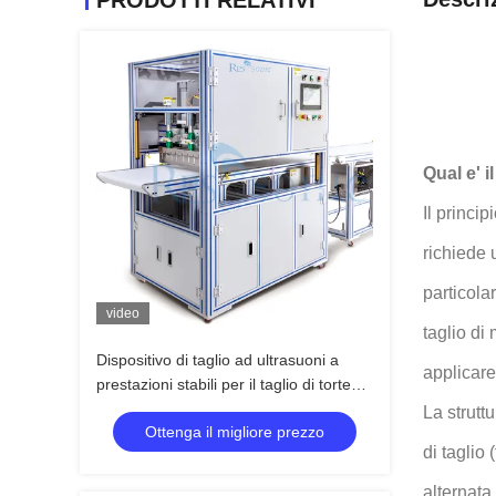
PRODOTTI RELATIVI
Qual e' i
Il princi
richiede 
particola
video
taglio di
Dispositivo di taglio ad ultrasuoni a
applicare
prestazioni stabili per il taglio di torte
con lama larga e facile utilizzo per
La strutt
Ottenga il migliore prezzo
panetteria e ristorazione
di taglio
alternata