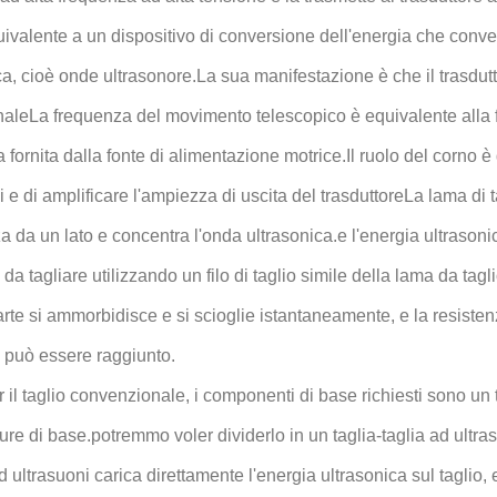
uivalente a un dispositivo di conversione dell'energia che convert
, cioè onde ultrasonore.La sua manifestazione è che il trasdutt
naleLa frequenza del movimento telescopico è equivalente alla f
 fornita dalla fonte di alimentazione motrice.Il ruolo del corno è 
i e di amplificare l'ampiezza di uscita del trasduttoreLa lama di 
a da un lato e concentra l'onda ultrasonica.e l'energia ultrasonic
 da tagliare utilizzando un filo di taglio simile della lama da tag
rte si ammorbidisce e si scioglie istantaneamente, e la resistenz
 può essere raggiunto.
il taglio convenzionale, i componenti di base richiesti sono un ta
ture di base.potremmo voler dividerlo in un taglia-taglia ad ultras
ad ultrasuoni carica direttamente l'energia ultrasonica sul taglio, 