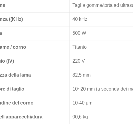
ne
Taglia gomma/torta ad ultras
nza ((KHz)
40 kHz
a
500 W
lame / corno
Titanio
io ((V)
220 V
zza della lama
82.5 mm
e di taglio
10~20 mm (a seconda dei mat
udine del corno
10-40 μm
ell'apparecchiatura
00,6 kg