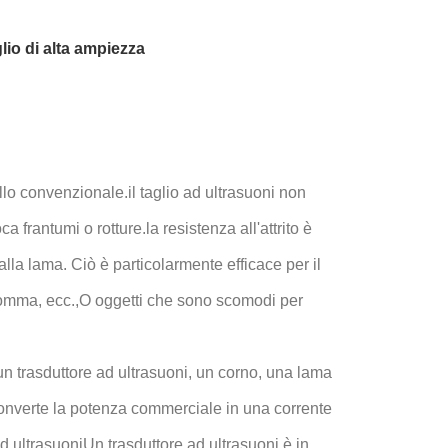
io di alta ampiezza
llo convenzionale.il taglio ad ultrasuoni non
 frantumi o rotture.la resistenza all'attrito è
lla lama. Ciò è particolarmente efficace per il
, gomma, ecc.,O oggetti che sono scomodi per
 un trasduttore ad ultrasuoni, un corno, una lama
i converte la potenza commerciale in una corrente
ad ultrasuoniUn trasduttore ad ultrasuoni è in