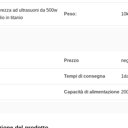
grezza ad ultrasuoni da 500w
Peso:
10
o in titanio
Prezzo
neg
Tempi di consegna
1d
Capacità di alimentazione
20
zione del prodotto