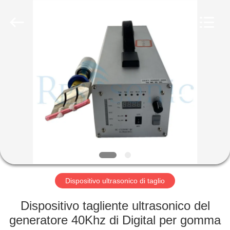
2026
Hangzhou
Powersonic
Equipment
Co.,
Ltd..
All
Rights
CASA
Reserved.
PRODOTTI
CIRCA
NOI
GIRO
DELLA
Dispositivo ultrasonico di taglio
FABBRICA
Dispositivo tagliente ultrasonico del
generatore 40Khz di Digital per gomma