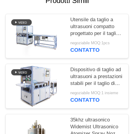
Prodotti Simili
POLITICA
SULLA
Utensile da taglio a
PRIVACY
ultrasuoni compatto
progettato per il taglio
senza soluzione di
negoziabile MOQ:1pcs
continuità di tessuti
CONTATTO
sintetici, materiali non
tessuti e fogli di
gomma
Dispositivo di taglio ad
ultrasuoni a prestazioni
stabili per il taglio di
torte con lama larga e
negoziabile MOQ:1 insieme
facile utilizzo per
CONTATTO
panetteria e
ristorazione
35khz ultrasonico
Widemist Ultrasonico
Atomizer Spray Nozzle