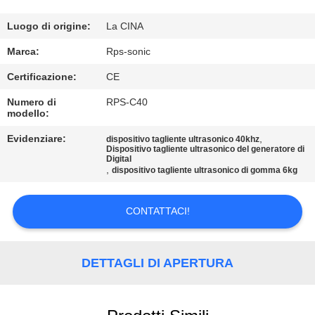
CONTROLLO
DI
Luogo di origine:
La CINA
QUALITÀ
Marca:
Rps-sonic
Certificazione:
CE
CONTATTICI
Numero di
RPS-C40
modello:
NOTIZIE
Evidenziare:
,
dispositivo tagliente ultrasonico 40khz
Dispositivo tagliente ultrasonico del generatore di
Digital
,
dispositivo tagliente ultrasonico di gomma 6kg
CASI
CONTATTACI!
MAPPA
DEL
DETTAGLI DI APERTURA
SITO