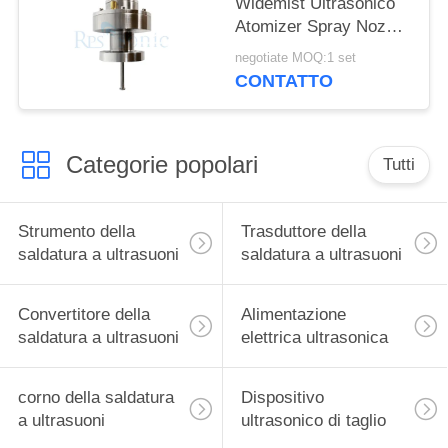
Widemist Ultrasonico
Atomizer Spray Nozzle
per la produzione di
negotiate MOQ:1 set
celle a combustibile
CONTATTO
Categorie popolari
Tutti
Strumento della
Trasduttore della
saldatura a ultrasuoni
saldatura a ultrasuoni
Convertitore della
Alimentazione
saldatura a ultrasuoni
elettrica ultrasonica
corno della saldatura
Dispositivo
a ultrasuoni
ultrasonico di taglio