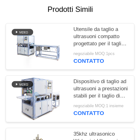
POLITICA
Prodotti Simili
SULLA
PRIVACY
Utensile da taglio a
ultrasuoni compatto
progettato per il taglio
senza soluzione di
negoziabile MOQ:1pcs
continuità di tessuti
CONTATTO
sintetici, materiali non
tessuti e fogli di
gomma
Dispositivo di taglio ad
ultrasuoni a prestazioni
stabili per il taglio di
torte con lama larga e
negoziabile MOQ:1 insieme
facile utilizzo per
CONTATTO
panetteria e
ristorazione
35khz ultrasonico