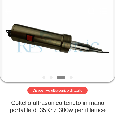
2026
Hangzhou
Powersonic
Equipment
Co.,
Ltd..
All
Rights
CASA
Reserved.
PRODOTTI
CIRCA
NOI
GIRO
DELLA
Dispositivo ultrasonico di taglio
FABBRICA
Coltello ultrasonico tenuto in mano
portatile di 35Khz 300w per il lattice