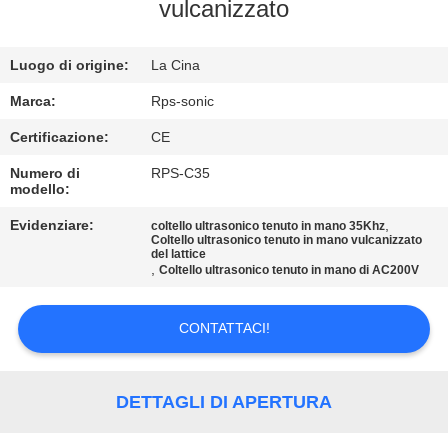
CONTROLLO
vulcanizzato
DI
Luogo di origine:
La Cina
QUALITÀ
Marca:
Rps-sonic
CONTATTICI
Certificazione:
CE
Numero di
RPS-C35
modello:
NOTIZIE
Evidenziare:
,
coltello ultrasonico tenuto in mano 35Khz
Coltello ultrasonico tenuto in mano vulcanizzato
CASI
del lattice
,
Coltello ultrasonico tenuto in mano di AC200V
MAPPA
CONTATTACI!
DEL
SITO
DETTAGLI DI APERTURA