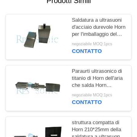
Prodotti Simili
POLITICA
SULLA
Saldatura a ultrasuoni
PRIVACY
d'acciaio durevole Horn
per l'imballaggio del
contenitore di carta
negoziabile MOQ:1pcs
patinata del PE
CONTATTO
Paraurti ultrasonico di
titanio di Horn dell'aria
che salda Horn
tagliente ultrasonico
negoziabile MOQ:1pcs
CONTATTO
struttura compatta di
Horn 210*25mm della
saldatura a ultrasuoni