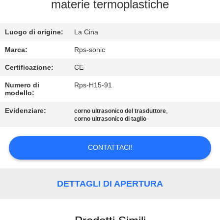
CONTROLLO
materie termoplastiche
DI
Luogo di origine:
La Cina
QUALITÀ
Marca:
Rps-sonic
CONTATTICI
Certificazione:
CE
Numero di
Rps-H15-91
modello:
NOTIZIE
Evidenziare:
,
corno ultrasonico del trasduttore
corno ultrasonico di taglio
CASI
CONTATTACI!
MAPPA
DEL
DETTAGLI DI APERTURA
SITO