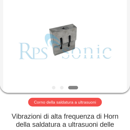
2026
Hangzhou
Powersonic
Equipment
Co.,
Ltd..
All
Rights
CASA
Reserved.
PRODOTTI
CIRCA
NOI
GIRO
DELLA
Corno della saldatura a ultrasuoni
FABBRICA
Vibrazioni di alta frequenza di Horn
della saldatura a ultrasuoni delle