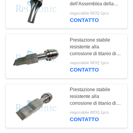
POLITICA
dell'Assemblea della
SULLA
miniatura 8mm facile da
negoziabile MOQ:1pcs
operare
PRIVACY
CONTATTO
Prestazione stabile
resistente alla
corrosione di titanio di
Horn della saldatura a
negoziabile MOQ:1pcs
ultrasuoni della lega
CONTATTO
Prestazione stabile
resistente alla
corrosione di titanio di
Horn della saldatura a
negoziabile MOQ:1pcs
ultrasuoni della lega
CONTATTO