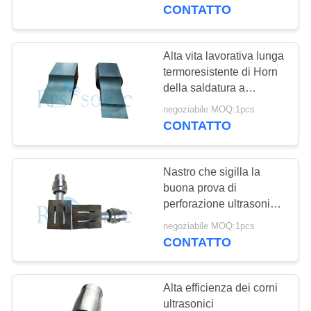
CONTROLLO
CONTATTO
DI
QUALITÀ
Alta vita lavorativa lunga
termoresistente di Horn
della saldatura a
CONTATTICI
ultrasuoni di ampiezza
negoziabile MOQ:1pcs
CONTATTO
NOTIZIE
Nastro che sigilla la
CASI
buona prova di
perforazione ultrasonica
della perdita di tenuta di
MAPPA
negoziabile MOQ:1pcs
Horn
CONTATTO
DEL
SITO
Alta efficienza dei corni
ultrasonici