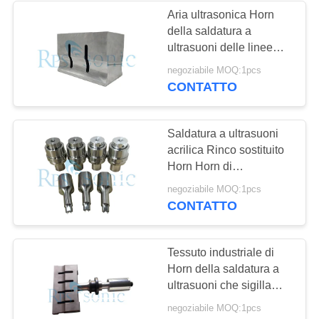
Aria ultrasonica Horn
della saldatura a
ultrasuoni delle linee
guida di alluminio di
negoziabile MOQ:1pcs
Horn
CONTATTO
Saldatura a ultrasuoni
acrilica Rinco sostituito
Horn Horn di
picchettamento dell'ABS
negoziabile MOQ:1pcs
CONTATTO
Tessuto industriale di
Horn della saldatura a
ultrasuoni che sigilla
trasduttore ultrasonico
negoziabile MOQ:1pcs
Horn