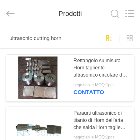
2026
Hangzhou
Powersonic
Equipment
Prodotti
Co.,
Ltd..
All
Rights
CASA
Reserved.
ultrasonic cutting horn
PRODOTTI
Rettangolo su misura
Horn tagliente
CIRCA
ultrasonico circolare di
NOI
Horn della saldatura a
negoziabile MOQ:1pcs
ultrasuoni
CONTATTO
GIRO
DELLA
Paraurti ultrasonico di
titanio di Horn dell'aria
FABBRICA
che salda Horn tagliente
ultrasonico
negoziabile MOQ:1pcs