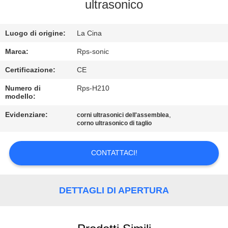
CONTROLLO
ultrasonico
DI
Luogo di origine:
La Cina
QUALITÀ
Marca:
Rps-sonic
CONTATTICI
Certificazione:
CE
Numero di
Rps-H210
modello:
NOTIZIE
Evidenziare:
,
corni ultrasonici dell'assemblea
corno ultrasonico di taglio
CASI
CONTATTACI!
MAPPA
DEL
DETTAGLI DI APERTURA
SITO