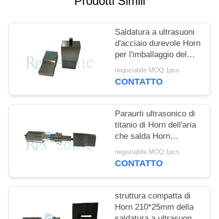
Prodotti Simili
POLITICA
SULLA
Saldatura a ultrasuoni
PRIVACY
d'acciaio durevole Horn
per l'imballaggio del
contenitore di carta
negoziabile MOQ:1pcs
patinata del PE
CONTATTO
Paraurti ultrasonico di
titanio di Horn dell'aria
che salda Horn
tagliente ultrasonico
negoziabile MOQ:1pcs
CONTATTO
struttura compatta di
Horn 210*25mm della
saldatura a ultrasuoni