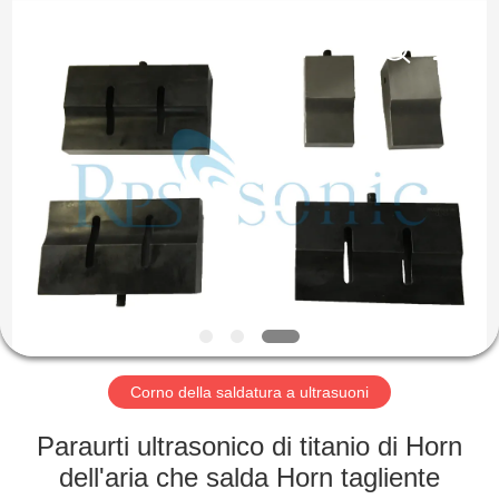
2026
Hangzhou
Powersonic
Equipment
Co.,
Ltd..
All
Rights
CASA
Reserved.
PRODOTTI
CIRCA
NOI
GIRO
DELLA
Corno della saldatura a ultrasuoni
FABBRICA
Paraurti ultrasonico di titanio di Horn
dell'aria che salda Horn tagliente