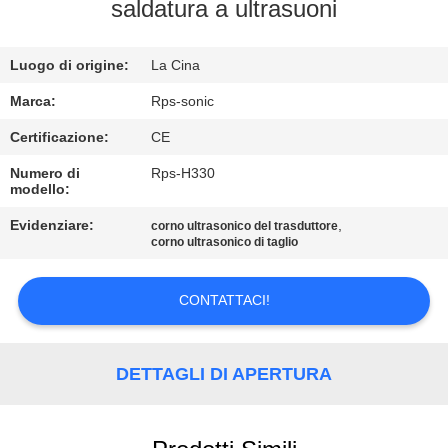
CONTROLLO
saldatura a ultrasuoni
DI
Luogo di origine:
La Cina
QUALITÀ
Marca:
Rps-sonic
CONTATTICI
Certificazione:
CE
Numero di
Rps-H330
modello:
NOTIZIE
Evidenziare:
,
corno ultrasonico del trasduttore
corno ultrasonico di taglio
CASI
CONTATTACI!
MAPPA
DEL
DETTAGLI DI APERTURA
SITO