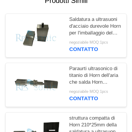
Prodotti Simili
POLITICA
SULLA
Saldatura a ultrasuoni
PRIVACY
d'acciaio durevole Horn
per l'imballaggio del
contenitore di carta
negoziabile MOQ:1pcs
patinata del PE
CONTATTO
Paraurti ultrasonico di
titanio di Horn dell'aria
che salda Horn
tagliente ultrasonico
negoziabile MOQ:1pcs
CONTATTO
struttura compatta di
Horn 210*25mm della
saldatura a ultrasuoni