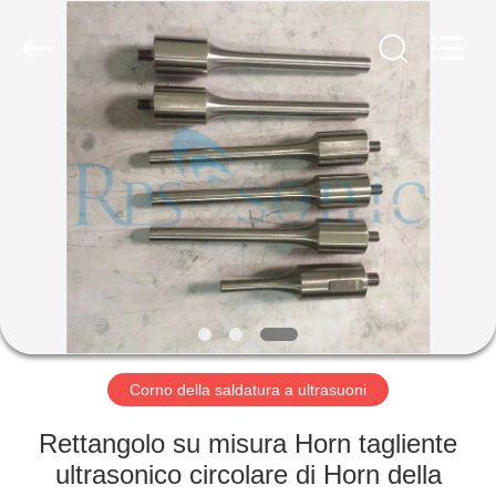
2026
Hangzhou
Powersonic
Equipment
Co.,
Ltd..
All
Rights
CASA
Reserved.
PRODOTTI
CIRCA
NOI
GIRO
DELLA
Corno della saldatura a ultrasuoni
FABBRICA
Rettangolo su misura Horn tagliente
ultrasonico circolare di Horn della