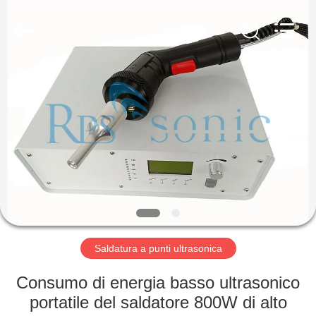
2026
Hangzhou
Powersonic
Equipment
Co.,
Ltd..
All
Rights
CASA
Reserved.
PRODOTTI
CIRCA
NOI
GIRO
DELLA
Saldatura a punti ultrasonica
FABBRICA
Consumo di energia basso ultrasonico
portatile del saldatore 800W di alto