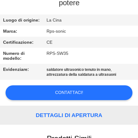
CONTROLLO
potere
DI
Luogo di origine:
La Cina
QUALITÀ
Marca:
Rps-sonic
CONTATTICI
Certificazione:
CE
Numero di
RPS-SW35
modello:
NOTIZIE
Evidenziare:
,
saldatore ultrasonico tenuto in mano
attrezzatura della saldatura a ultrasuoni
CASI
CONTATTACI!
MAPPA
DEL
DETTAGLI DI APERTURA
SITO