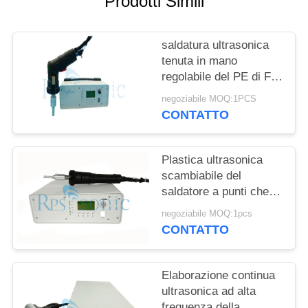
Prodotti Simili
POLITICA
SULLA
saldatura ultrasonica
PRIVACY
tenuta in mano
regolabile del PE di For
pp del saldatore di
negoziabile MOQ:1PCS
600w 35Khz
CONTATTO
Plastica ultrasonica
scambiabile del
saldatore a punti che
rivetta il saldatore
negoziabile MOQ:1pcs
ultrasonico della mano
CONTATTO
Elaborazione continua
ultrasonica ad alta
frequenza della