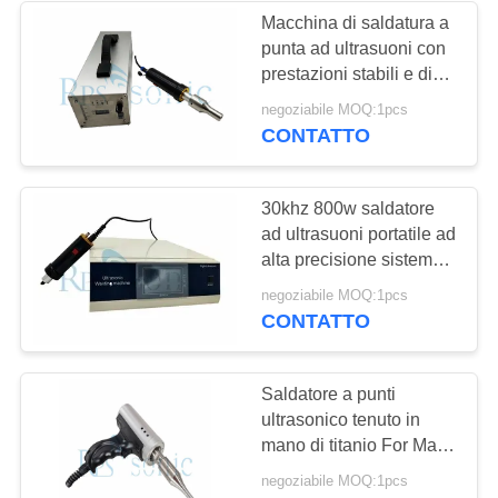
Macchina di saldatura a
punta ad ultrasuoni con
prestazioni stabili e di
grande sicurezza
negoziabile MOQ:1pcs
energetica
CONTATTO
30khz 800w saldatore
ad ultrasuoni portatile ad
alta precisione sistema
di saldatura in plastica
negoziabile MOQ:1pcs
ad ultrasuoni"
CONTATTO
Saldatore a punti
ultrasonico tenuto in
mano di titanio For Mask
Earloop di 35Khz 500w
negoziabile MOQ:1pcs