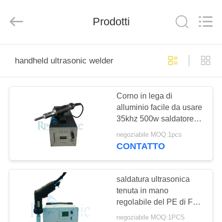
2026
Hangzhou
Powersonic
Equipment
Prodotti
Co.,
Ltd..
All
Rights
CASA
Reserved.
handheld ultrasonic welder
PRODOTTI
Corno in lega di
alluminio facile da usare
CIRCA
35khz 500w saldatore a
NOI
ultrasuoni portatile
negoziabile MOQ:1pcs
CONTATTO
GIRO
DELLA
saldatura ultrasonica
tenuta in mano
FABBRICA
regolabile del PE di For
pp del saldatore di 600w
negoziabile MOQ:1PCS