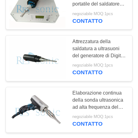
POLITICA
portatile del saldatore
SULLA
800W di alto potere
negoziabile MOQ:1pcs
PRIVACY
CONTATTO
Attrezzatura della
saldatura a ultrasuoni
del generatore di Digital
semplice funzionare
negoziabile MOQ:1pcs
CONTATTO
Elaborazione continua
della sonda ultrasonica
ad alta frequenza del
trasduttore
negoziabile MOQ:1pcs
CONTATTO