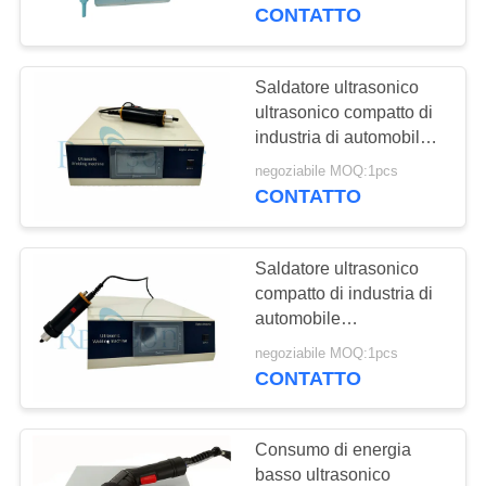
CONTROLLO
35Khz
CONTATTO
DI
QUALITÀ
Saldatore ultrasonico
ultrasonico compatto di
industria di automobile
CONTATTICI
della saldatura a punti
negoziabile MOQ:1pcs
CONTATTO
NOTIZIE
Saldatore ultrasonico
CASI
compatto di industria di
automobile
dell'attrezzatura della
MAPPA
negoziabile MOQ:1pcs
saldatura a ultrasuoni
CONTATTO
DEL
SITO
Consumo di energia
basso ultrasonico