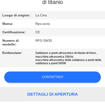
CONTROLLO
di titanio
DI
Luogo di origine:
La Cina
QUALITÀ
Marca:
Rps-sonic
CONTATTICI
Certificazione:
CE
Numero di
RPS-SW35
modello:
NOTIZIE
Evidenziare:
,
Saldatore a punti ultrasonico di titanio di Horn
,
macchina ultrasonica 35Khz
CASI
macchina ultrasonica della saldatura a punti della
saldatura a punti 500W
MAPPA
CONTATTACI!
DEL
SITO
DETTAGLI DI APERTURA