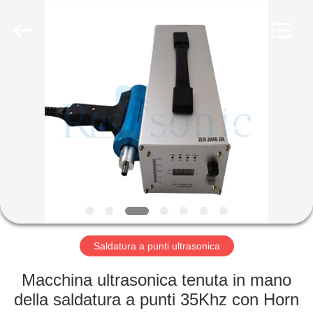
2026
Hangzhou
Powersonic
Equipment
Co.,
Ltd..
All
Rights
CASA
Reserved.
PRODOTTI
CIRCA
NOI
GIRO
DELLA
Saldatura a punti ultrasonica
FABBRICA
Macchina ultrasonica tenuta in mano
della saldatura a punti 35Khz con Horn