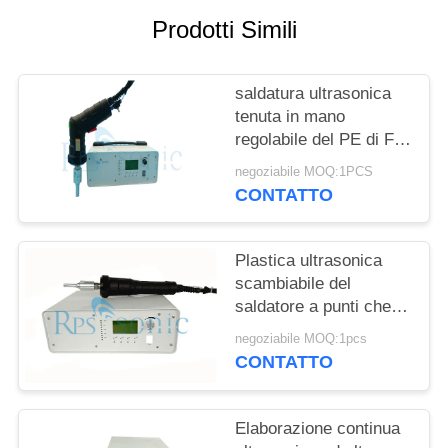
POLITICA
Prodotti Simili
SULLA
PRIVACY
saldatura ultrasonica
tenuta in mano
regolabile del PE di For
pp del saldatore di
negoziabile MOQ:1PCS
600w 35Khz
CONTATTO
Plastica ultrasonica
scambiabile del
saldatore a punti che
rivetta il saldatore
negoziabile MOQ:1pcs
ultrasonico della mano
CONTATTO
Elaborazione continua