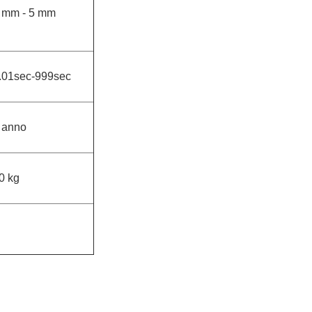
 mm - 5 mm
.01sec-999sec
 anno
0 kg