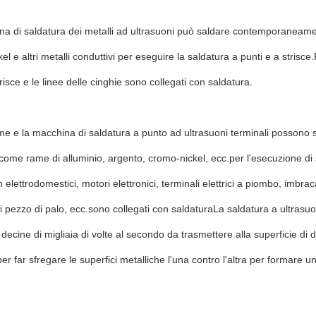
a di saldatura dei metalli ad ultrasuoni può saldare contemporaneament
el e altri metalli conduttivi per eseguire la saldatura a punti e a strisc
trisce e le linee delle cinghie sono collegati con saldatura.
 rame e la macchina di saldatura a punto ad ultrasuoni terminali possono s
 come rame di alluminio, argento, cromo-nickel, ecc.per l'esecuzione d
in elettrodomestici, motori elettronici, terminali elettrici a piombo, imbracatu
i pezzo di palo, ecc.sono collegati con saldaturaLa saldatura a ultrasuoni
decine di migliaia di volte al secondo da trasmettere alla superficie di
per far sfregare le superfici metalliche l'una contro l'altra per formare u