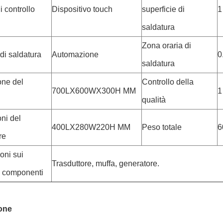
 controllo
Dispositivo touch
superficie di
1
saldatura
Zona oraria di
di saldatura
Automazione
0
saldatura
ne del
Controllo della
700LX600WX300H MM
1
qualità
ni del
400LX280W220H MM
Peso totale
6
re
oni sui
Trasduttore, muffa, generatore.
li componenti
one