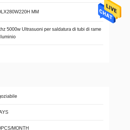
0LX280W220H MM
hz 5000w Ultrasuoni per saldatura di tubi di rame
lluminio
oziabile
AYS
0PCS/MONTH