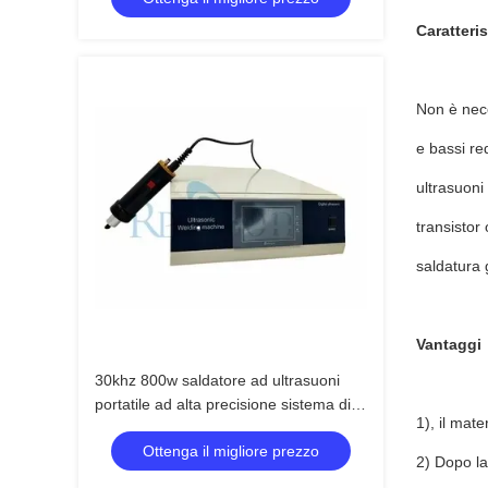
Caratteri
Non è nece
e bassi re
ultrasuoni
transistor 
saldatura 
Vantaggi
30khz 800w saldatore ad ultrasuoni
portatile ad alta precisione sistema di
1), il mate
saldatura in plastica ad ultrasuoni"
Ottenga il migliore prezzo
2) Dopo la