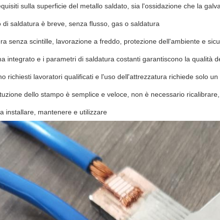
equisiti sulla superficie del metallo saldato, sia l'ossidazione che la g
o di saldatura è breve, senza flusso, gas o saldatura
ura senza scintille, lavorazione a freddo, protezione dell'ambiente e sic
ema integrato e i parametri di saldatura costanti garantiscono la qualità d
 richiesti lavoratori qualificati e l'uso dell'attrezzatura richiede solo u
tituzione dello stampo è semplice e veloce, non è necessario ricalibrare, 
da installare, mantenere e utilizzare