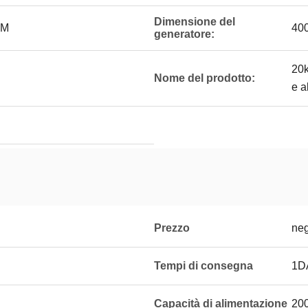
Dimensione del
MM
40
generatore:
20k
Nome del prodotto:
e a
Prezzo
neg
Tempi di consegna
1D
Capacità di alimentazione
20