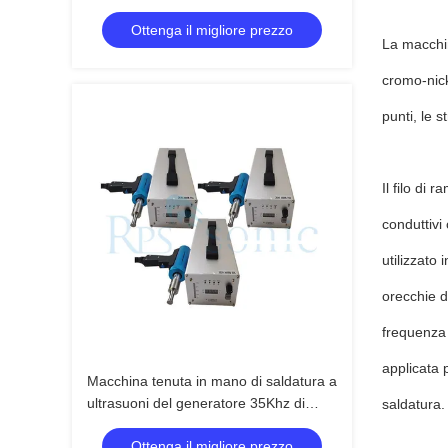
Ottenga il migliore prezzo
La macchin
cromo-nick
punti, le s
Il filo di
conduttivi
utilizzato 
orecchie d
frequenza 
applicata 
Macchina tenuta in mano di saldatura a
ultrasuoni del generatore 35Khz di
saldatura.
Digital per i ricambi auto
Ottenga il migliore prezzo