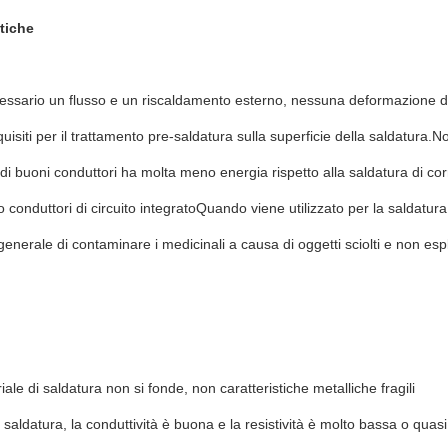
stiche
ssario un flusso e un riscaldamento esterno, nessuna deformazione do
quisiti per il trattamento pre-saldatura sulla superficie della saldatura.
 di buoni conduttori ha molta meno energia rispetto alla saldatura di cor
o conduttori di circuito integratoQuando viene utilizzato per la saldatura
generale di contaminare i medicinali a causa di oggetti sciolti e non es
riale di saldatura non si fonde, non caratteristiche metalliche fragili
 saldatura, la conduttività è buona e la resistività è molto bassa o quas