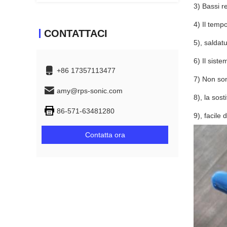
3) Bassi r
4) Il temp
CONTATTACI
5), saldat
6) Il sist
+86 17357113477
7) Non sono
amy@rps-sonic.com
8), la sos
86-571-63481280
9), facile 
Contatta ora