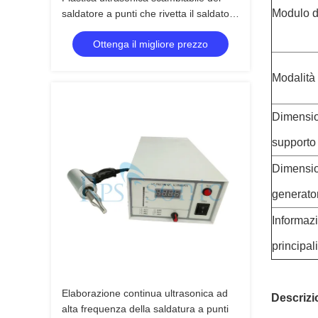
Modulo di
saldatore a punti che rivetta il saldatore
ultrasonico della mano
Ottenga il migliore prezzo
Modalità 
Dimensio
supporto
Dimensio
generato
Informazi
principa
Elaborazione continua ultrasonica ad
Descrizi
alta frequenza della saldatura a punti