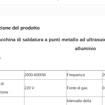
zione del prodotto
cchina di saldatura a punti metallo ad ultrasu
alluminio
o
2000-6000W
Frequenza
2
 di
220 V
Fonte di gas
0
zione
Intervallo della