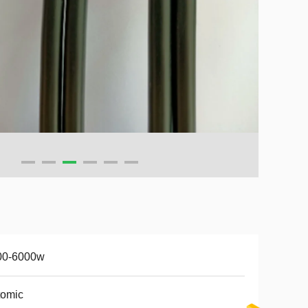
00-6000w
tomic