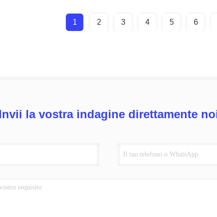
1
2
3
4
5
6
Invii la vostra indagine direttamente no