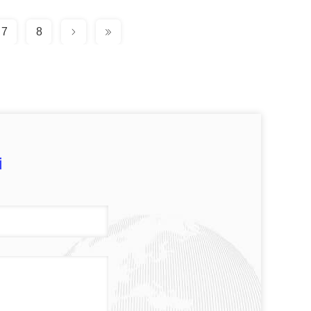
7
8
i