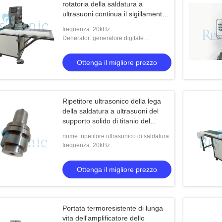
rotatoria della saldatura a
ultrasuoni continua il sigillamento
del filtro
frequenza: 20kHz
Denerator: generatore digitale
ultrasonico
Ottenga il migliore prezzo
Ripetitore ultrasonico della lega
della saldatura a ultrasuoni del
supporto solido di titanio del
ripetitore
nome: ripetitore ultrasonico di saldatura
frequenza: 20kHz
Ottenga il migliore prezzo
Portata termoresistente di lunga
vita dell'amplificatore dello