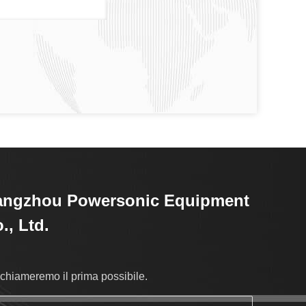
angzhou Powersonic Equipment
., Ltd.
richiameremo il prima possibile.