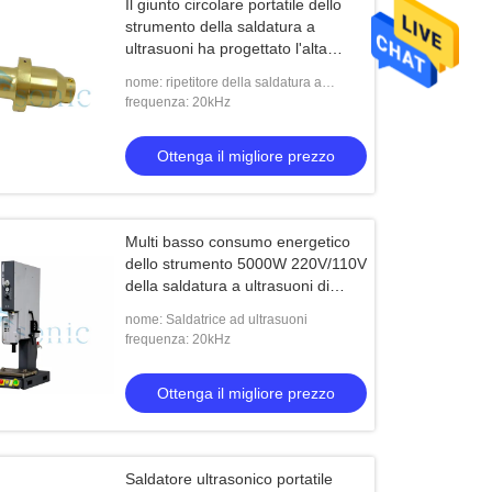
Il giunto circolare portatile dello
strumento della saldatura a
ultrasuoni ha progettato l'alta
precisione
nome: ripetitore della saldatura a
ultrasuoni
frequenza: 20kHz
Ottenga il migliore prezzo
Multi basso consumo energetico
dello strumento 5000W 220V/110V
della saldatura a ultrasuoni di
funzione
nome: Saldatrice ad ultrasuoni
frequenza: 20kHz
Ottenga il migliore prezzo
Saldatore ultrasonico portatile