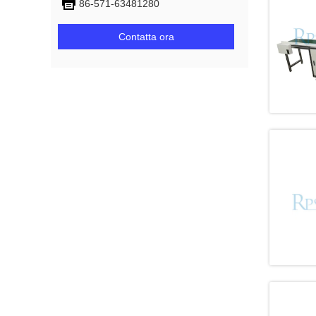
86-571-63481280
Contatta ora