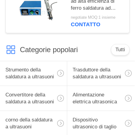
ad alta efficienza di
ferro saldatura ad
ultrasuoni di vetro per
negotiate MOQ:1 insieme
l'industria delle
CONTATTO
costruzioni
Categorie popolari
Tutti
Strumento della
Trasduttore della
saldatura a ultrasuoni
saldatura a ultrasuoni
Convertitore della
Alimentazione
saldatura a ultrasuoni
elettrica ultrasonica
corno della saldatura
Dispositivo
a ultrasuoni
ultrasonico di taglio