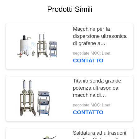
POLITICA
Prodotti Simili
SULLA
PRIVACY
Macchine per la
dispersione ultrasonica
di grafene a
funzionamento
negotiate MOQ:1 set
continuo
CONTATTO
Titanio sonda grande
potenza ultrasonica
macchina di
dispersione nero di
negotiate MOQ:1 set
carbonio macchina
CONTATTO
omogenizzatore ad
ultrasuoni
Saldatura ad ultrasuoni