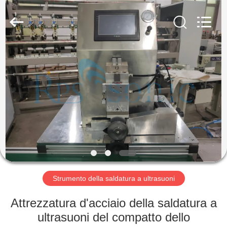
2026
Hangzhou
Powersonic
Equipment
Co.,
Ltd..
All
Rights
CASA
Reserved.
PRODOTTI
CIRCA
NOI
GIRO
DELLA
Strumento della saldatura a ultrasuoni
FABBRICA
Attrezzatura d'acciaio della saldatura a
ultrasuoni del compatto dello