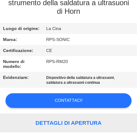
CONTROLLO
strumento della saldatura a ultrasuoni
di Horn
DI
QUALITÀ
Luogo di origine:
La Cina
CONTATTICI
Marca:
RPS-SONIC
Certificazione:
CE
NOTIZIE
Numero di
RPS-RM20
modello:
Evidenziare:
,
CASI
Dispositivo della saldatura a ultrasuoni
saldatura a ultrasuoni continua
MAPPA
CONTATTACI!
DEL
SITO
DETTAGLI DI APERTURA