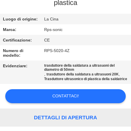
CONTROLLO
plastica
DI
Luogo di origine:
La Cina
QUALITÀ
Marca:
Rps-sonic
CONTATTICI
Certificazione:
CE
Numero di
RPS-5020-4Z
modello:
NOTIZIE
Evidenziare:
trasduttore della saldatura a ultrasuoni del
diametro di 50mm
,
,
CASI
trasduttore della saldatura a ultrasuoni 20K
Trasduttore ultrasonico di plastica della saldatrice
MAPPA
CONTATTACI!
DEL
SITO
DETTAGLI DI APERTURA