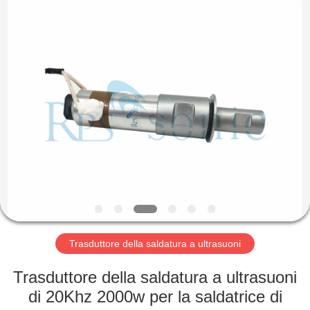
2026
Hangzhou
Powersonic
Equipment
Co.,
Ltd..
All
Rights
CASA
Reserved.
PRODOTTI
CIRCA
NOI
GIRO
DELLA
Trasduttore della saldatura a ultrasuoni
FABBRICA
Trasduttore della saldatura a ultrasuoni
di 20Khz 2000w per la saldatrice di