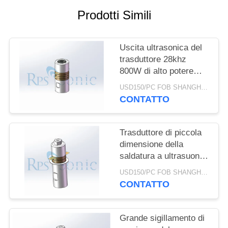
POLITICA
Prodotti Simili
SULLA
PRIVACY
Uscita ultrasonica del
trasduttore 28khz
800W di alto potere
della saldatura del
USD150/PC FOB SHANGHAI MOQ:1pcs
vaso forte
CONTATTO
Trasduttore di piccola
dimensione della
saldatura a ultrasuoni
per la disposizione
USD150/PC FOB SHANGHAI MOQ:1pcs
dell'interno
CONTATTO
dell'automobile
Grande sigillamento di