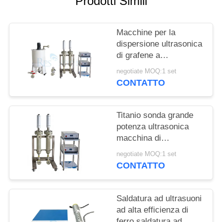
Prodotti Simili
POLITICA
SULLA
Macchine per la
PRIVACY
dispersione ultrasonica
di grafene a
funzionamento
negotiate MOQ:1 set
continuo
CONTATTO
Titanio sonda grande
potenza ultrasonica
macchina di
dispersione nero di
negotiate MOQ:1 set
carbonio macchina
CONTATTO
omogenizzatore ad
ultrasuoni
Saldatura ad ultrasuoni
ad alta efficienza di
ferro saldatura ad