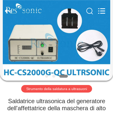
2026
Hangzhou
Powersonic
Equipment
Co.,
Ltd..
All
Rights
CASA
Reserved.
PRODOTTI
CIRCA
NOI
GIRO
DELLA
Strumento della saldatura a ultrasuoni
FABBRICA
Saldatrice ultrasonica del generatore
dell'affettatrice della maschera di alto