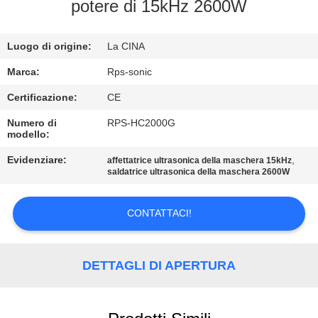
CONTROLLO
potere di 15kHz 2600W
DI
Luogo di origine:
La CINA
QUALITÀ
Marca:
Rps-sonic
CONTATTICI
Certificazione:
CE
Numero di
RPS-HC2000G
modello:
NOTIZIE
Evidenziare:
,
affettatrice ultrasonica della maschera 15kHz
saldatrice ultrasonica della maschera 2600W
CASI
CONTATTACI!
MAPPA
DEL
DETTAGLI DI APERTURA
SITO