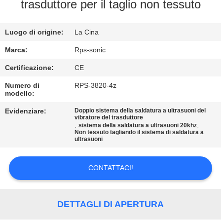
CONTROLLO
trasduttore per il taglio non tessuto
DI
Luogo di origine:
La Cina
QUALITÀ
Marca:
Rps-sonic
CONTATTICI
Certificazione:
CE
Numero di
RPS-3820-4z
modello:
NOTIZIE
Evidenziare:
Doppio sistema della saldatura a ultrasuoni del
vibratore del trasduttore
,
,
CASI
sistema della saldatura a ultrasuoni 20khz
Non tessuto tagliando il sistema di saldatura a
ultrasuoni
MAPPA
CONTATTACI!
DEL
SITO
DETTAGLI DI APERTURA