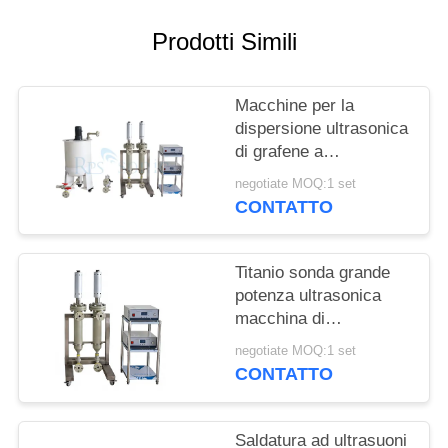
POLITICA
SULLA
Prodotti Simili
PRIVACY
Macchine per la
dispersione ultrasonica
di grafene a
funzionamento
negotiate MOQ:1 set
continuo
CONTATTO
Titanio sonda grande
potenza ultrasonica
macchina di
dispersione nero di
negotiate MOQ:1 set
carbonio macchina
CONTATTO
omogenizzatore ad
ultrasuoni
Saldatura ad ultrasuoni