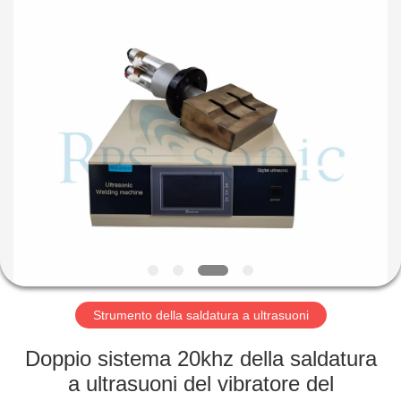
2026
Hangzhou
Powersonic
Equipment
Co.,
Ltd..
All
Rights
CASA
Reserved.
PRODOTTI
CIRCA
NOI
GIRO
DELLA
Strumento della saldatura a ultrasuoni
FABBRICA
Doppio sistema 20khz della saldatura
a ultrasuoni del vibratore del