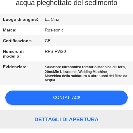
CONTROLLO
acqua pieghettato del sedimento
DI
Luogo di origine:
La Cina
QUALITÀ
Marca:
Rps-sonic
CONTATTICI
Certificazione:
CE
Numero di
RPS-FW20
modello:
NOTIZIE
Evidenziare:
,
Saldatore ultrasonico rotatorio Machine di Horn
,
20m/Min Ultrasonic Welding Machine
CASI
Macchina della saldatura a ultrasuoni del filtro da
acqua
MAPPA
CONTATTACI!
DEL
SITO
DETTAGLI DI APERTURA