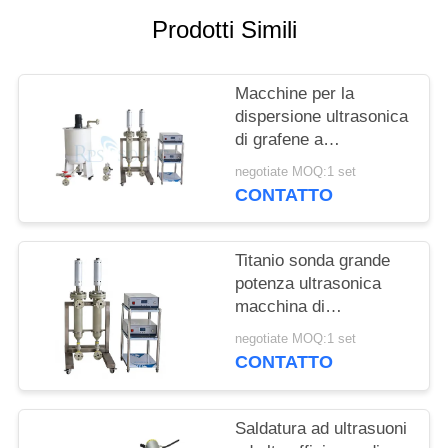
POLITICA
Prodotti Simili
SULLA
PRIVACY
Macchine per la
dispersione ultrasonica
di grafene a
funzionamento
negotiate MOQ:1 set
continuo
CONTATTO
Titanio sonda grande
potenza ultrasonica
macchina di
dispersione nero di
negotiate MOQ:1 set
carbonio macchina
CONTATTO
omogenizzatore ad
ultrasuoni
Saldatura ad ultrasuoni