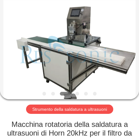
2026
Hangzhou
Powersonic
Equipment
Co.,
Ltd..
All
Rights
CASA
Reserved.
PRODOTTI
CIRCA
NOI
GIRO
DELLA
Strumento della saldatura a ultrasuoni
FABBRICA
Macchina rotatoria della saldatura a
ultrasuoni di Horn 20kHz per il filtro da