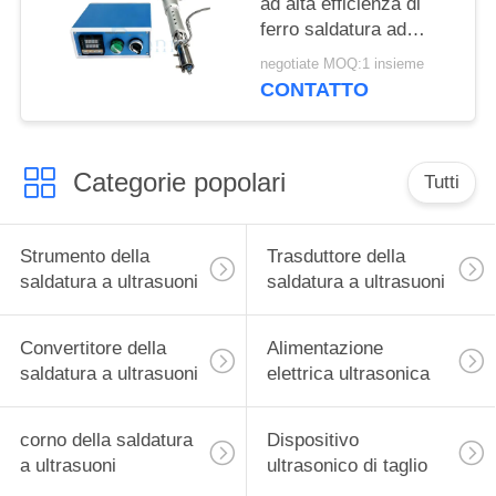
ad alta efficienza di
ferro saldatura ad
ultrasuoni di vetro per
negotiate MOQ:1 insieme
l'industria delle
CONTATTO
costruzioni
Categorie popolari
Tutti
Strumento della
Trasduttore della
saldatura a ultrasuoni
saldatura a ultrasuoni
Convertitore della
Alimentazione
saldatura a ultrasuoni
elettrica ultrasonica
corno della saldatura
Dispositivo
a ultrasuoni
ultrasonico di taglio