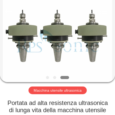
2026
Hangzhou
Powersonic
Equipment
Co.,
Ltd..
All
Rights
CASA
Reserved.
PRODOTTI
CIRCA
NOI
GIRO
DELLA
Macchina utensile ultrasonica
FABBRICA
Portata ad alta resistenza ultrasonica
di lunga vita della macchina utensile