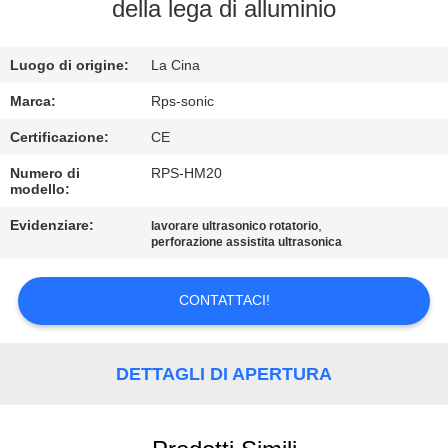
CONTROLLO
della lega di alluminio
DI
Luogo di origine:
La Cina
QUALITÀ
Marca:
Rps-sonic
CONTATTICI
Certificazione:
CE
Numero di
RPS-HM20
modello:
NOTIZIE
Evidenziare:
,
lavorare ultrasonico rotatorio
perforazione assistita ultrasonica
CASI
CONTATTACI!
MAPPA
DEL
DETTAGLI DI APERTURA
SITO