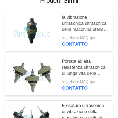
Prodotti Simili
POLITICA
SULLA
la vibrazione
PRIVACY
ultrasonica ultrasonica
della macchina utensile
20Khz ha assistito il
negoziabile MOQ:1pcs
taglio del vetro
CONTATTO
ceramico
Portata ad alta
resistenza ultrasonica
di lunga vita della
macchina utensile della
negoziabile MOQ:1pcs
lega di alluminio
CONTATTO
Fresatura ultrasonica
di vibrazione della
macchina utensile di