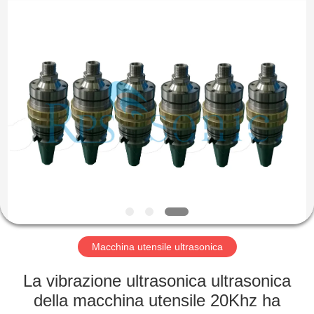
2026
Hangzhou
Powersonic
Equipment
Co.,
Ltd..
All
Rights
CASA
Reserved.
PRODOTTI
CIRCA
NOI
GIRO
DELLA
Macchina utensile ultrasonica
FABBRICA
La vibrazione ultrasonica ultrasonica
della macchina utensile 20Khz ha