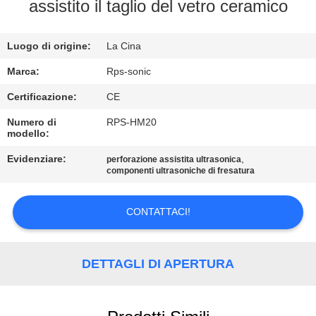
CONTROLLO
assistito il taglio del vetro ceramico
DI
Luogo di origine:
La Cina
QUALITÀ
Marca:
Rps-sonic
CONTATTICI
Certificazione:
CE
Numero di
RPS-HM20
modello:
NOTIZIE
Evidenziare:
,
perforazione assistita ultrasonica
componenti ultrasoniche di fresatura
CASI
CONTATTACI!
MAPPA
DEL
DETTAGLI DI APERTURA
SITO