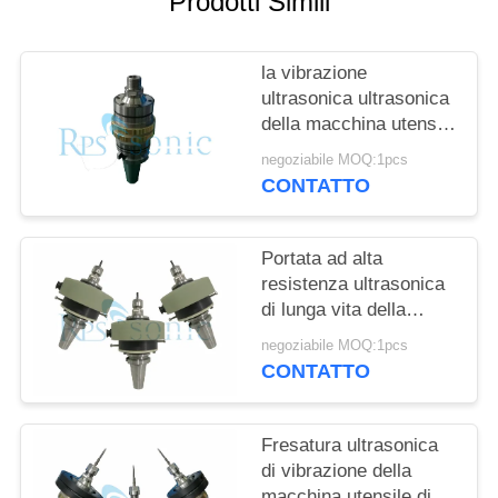
Prodotti Simili
POLITICA
SULLA
la vibrazione
PRIVACY
ultrasonica ultrasonica
della macchina utensile
20Khz ha assistito il
negoziabile MOQ:1pcs
taglio del vetro
CONTATTO
ceramico
Portata ad alta
resistenza ultrasonica
di lunga vita della
macchina utensile della
negoziabile MOQ:1pcs
lega di alluminio
CONTATTO
Fresatura ultrasonica
di vibrazione della
macchina utensile di