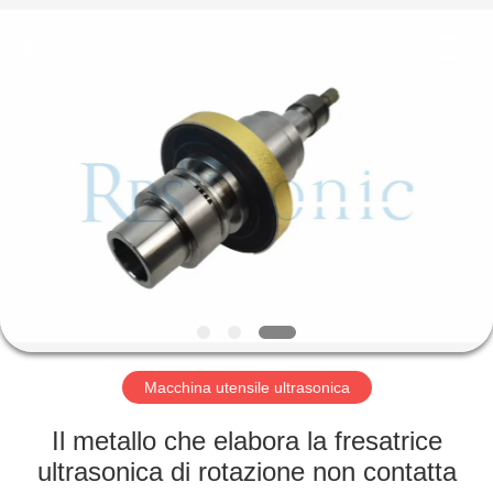
2026
Hangzhou
Powersonic
Equipment
Co.,
Ltd..
All
Rights
CASA
Reserved.
PRODOTTI
CIRCA
NOI
GIRO
DELLA
Macchina utensile ultrasonica
FABBRICA
Il metallo che elabora la fresatrice
ultrasonica di rotazione non contatta