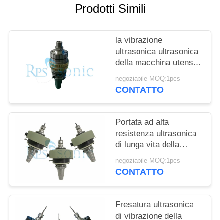
POLITICA
Prodotti Simili
SULLA
PRIVACY
la vibrazione
ultrasonica ultrasonica
della macchina utensile
20Khz ha assistito il
negoziabile MOQ:1pcs
taglio del vetro
CONTATTO
ceramico
Portata ad alta
resistenza ultrasonica
di lunga vita della
macchina utensile della
negoziabile MOQ:1pcs
lega di alluminio
CONTATTO
Fresatura ultrasonica
di vibrazione della