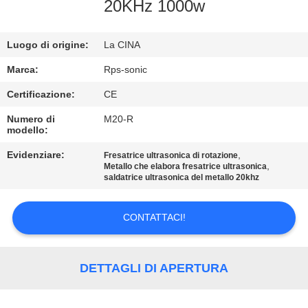
CONTROLLO
20KHz 1000w
DI
Luogo di origine:
La CINA
QUALITÀ
Marca:
Rps-sonic
CONTATTICI
Certificazione:
CE
Numero di
M20-R
modello:
NOTIZIE
Evidenziare:
,
Fresatrice ultrasonica di rotazione
,
Metallo che elabora fresatrice ultrasonica
CASI
saldatrice ultrasonica del metallo 20khz
CONTATTACI!
MAPPA
DEL
SITO
DETTAGLI DI APERTURA